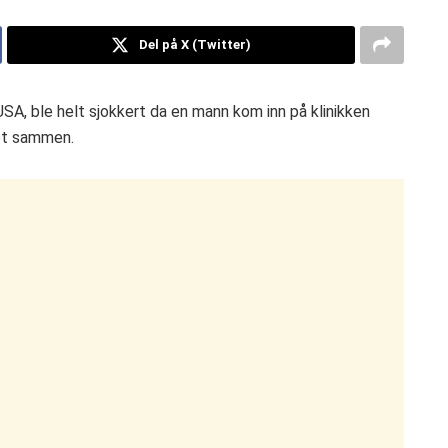
Del på X (Twitter)
 USA, ble helt sjokkert da en mann kom inn på klinikken
et sammen.