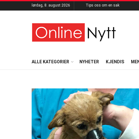
lørdag, 8. august 2026
Tips oss om en sak
ALLE KATEGORIER
NYHETER
KJENDIS
ME