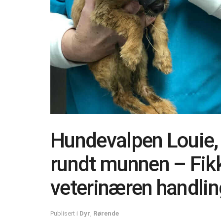
Hundevalpen Louie,
rundt munnen – Fikk e
veterinæren handlin
Publisert i
Dyr
,
Rørende