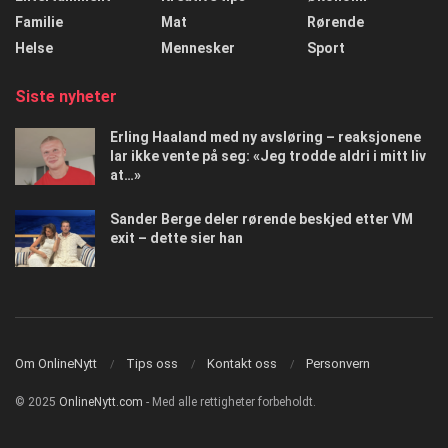
Familie
Mat
Rørende
Helse
Mennesker
Sport
Siste nyheter
Erling Haaland med ny avsløring – reaksjonene
lar ikke vente på seg: «Jeg trodde aldri i mitt liv
at…»
Sander Berge deler rørende beskjed etter VM
exit – dette sier han
Om OnlineNytt
Tips oss
Kontakt oss
Personvern
© 2025
OnlineNytt.com
- Med alle rettigheter forbeholdt.