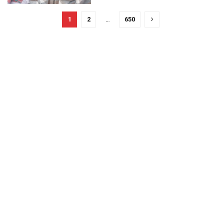
1
2
…
650