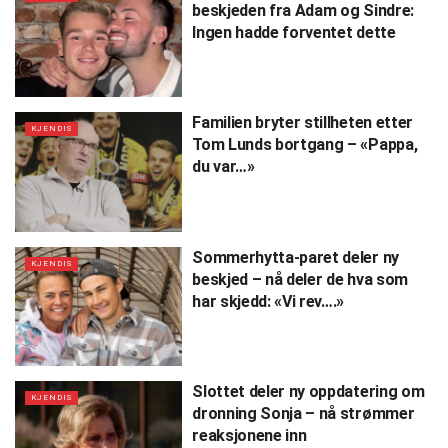
beskjeden fra Adam og Sindre:
Ingen hadde forventet dette
Familien bryter stillheten etter
KJENDIS
Tom Lunds bortgang – «Pappa,
du var…»
Sommerhytta-paret deler ny
KJENDIS
beskjed – nå deler de hva som
har skjedd: «Vi rev….»
Slottet deler ny oppdatering om
KJENDIS
dronning Sonja – nå strømmer
reaksjonene inn