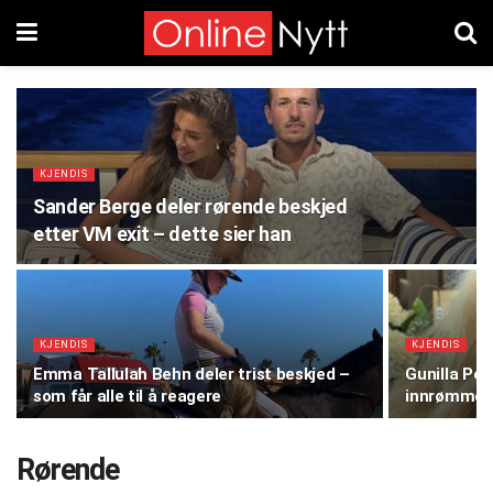
KJENDIS
Sander Berge deler rørende beskjed
etter VM exit – dette sier han
KJENDIS
KJENDIS
Emma Tallulah Behn deler trist beskjed –
Gunilla Pe
som får alle til å reagere
innrømmels
Rørende