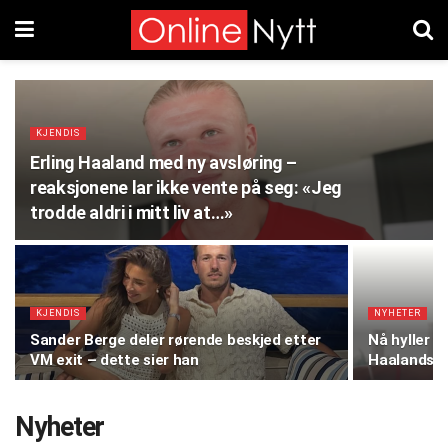
KJENDIS
Erling Haaland med ny avsløring –
reaksjonene lar ikke vente på seg: «Jeg
trodde aldri i mitt liv at…»
KJENDIS
NYHETER
Sander Berge deler rørende beskjed etter
Nå hyller v
VM exit – dette sier han
Haalands or
Nyheter