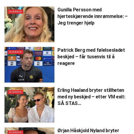
Gunilla Persson med
KJENDIS
hjerteskjærende innrømmelse: –
Jeg trenger hjelp
Patrick Berg med følelsesladet
KJENDIS
beskjed – får tusenvis til å
reagere
Erling Haaland bryter stillheten
KJENDIS
med ny beskjed – etter VM exit:
SÅ STAS…
Ørjan Håskjold Nyland bryter
KJENDIS