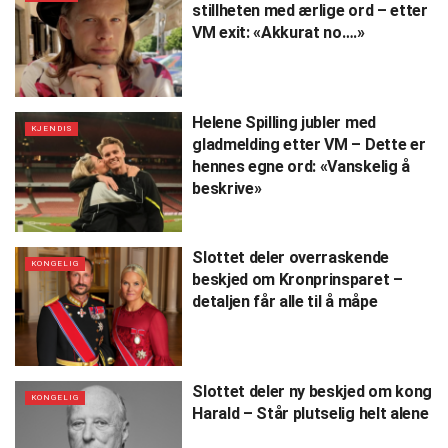
stillheten med ærlige ord – etter
VM exit: «Akkurat no….»
Helene Spilling jubler med
KJENDIS
gladmelding etter VM – Dette er
hennes egne ord: «Vanskelig å
beskrive»
Slottet deler overraskende
KONGELIG
beskjed om Kronprinsparet –
detaljen får alle til å måpe
Slottet deler ny beskjed om kong
KONGELIG
Harald – Står plutselig helt alene