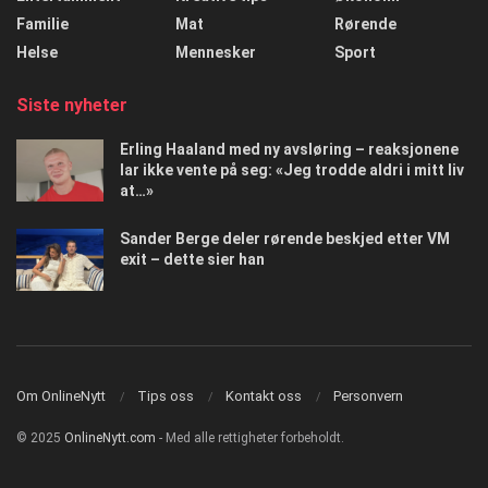
Familie
Mat
Rørende
Helse
Mennesker
Sport
Siste nyheter
Erling Haaland med ny avsløring – reaksjonene
lar ikke vente på seg: «Jeg trodde aldri i mitt liv
at…»
Sander Berge deler rørende beskjed etter VM
exit – dette sier han
Om OnlineNytt
Tips oss
Kontakt oss
Personvern
© 2025
OnlineNytt.com
- Med alle rettigheter forbeholdt.