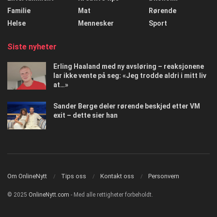
Familie
Mat
Rørende
Helse
Mennesker
Sport
Siste nyheter
Erling Haaland med ny avsløring – reaksjonene
lar ikke vente på seg: «Jeg trodde aldri i mitt liv
at…»
Sander Berge deler rørende beskjed etter VM
exit – dette sier han
Om OnlineNytt
Tips oss
Kontakt oss
Personvern
© 2025
OnlineNytt.com
- Med alle rettigheter forbeholdt.