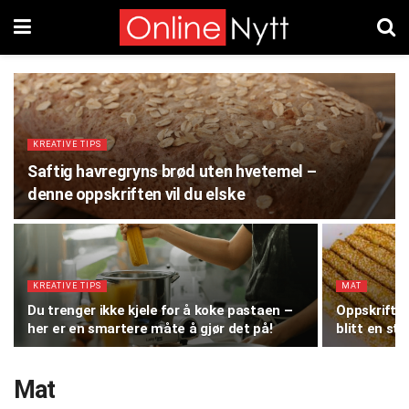
KREATIVE TIPS
Saftig havregryns brød uten hvetemel –
denne oppskriften vil du elske
KREATIVE TIPS
MAT
Du trenger ikke kjele for å koke pastaen –
Oppskrift: 
her er en smartere måte å gjør det på!
blitt en st
Mat