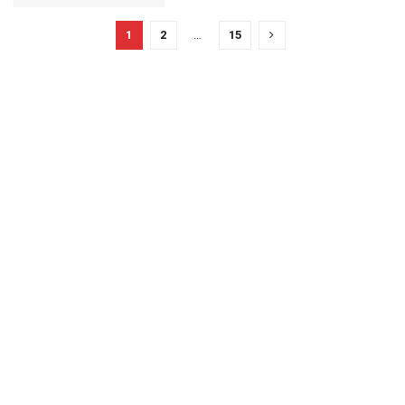
1
2
…
15