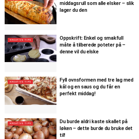
middagsrull som alle elsker – slik
lager du den
Oppskrift: Enkel og smakfull
KREATIVE TIPS
måte å tilberede poteter på –
denne vil du elske
Fyll ovnsformen med tre lag med
KREATIVE TIPS
kål og en saus og du får en
perfekt middag!
Du burde aldri kaste skallet på
KREATIVE TIPS
løken – dette burde du bruke det
til!