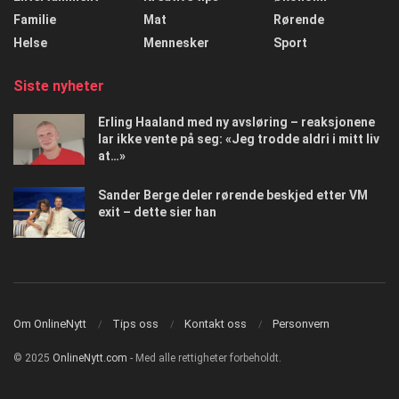
Familie
Mat
Rørende
Helse
Mennesker
Sport
Siste nyheter
Erling Haaland med ny avsløring – reaksjonene
lar ikke vente på seg: «Jeg trodde aldri i mitt liv
at…»
Sander Berge deler rørende beskjed etter VM
exit – dette sier han
Om OnlineNytt
Tips oss
Kontakt oss
Personvern
© 2025
OnlineNytt.com
- Med alle rettigheter forbeholdt.