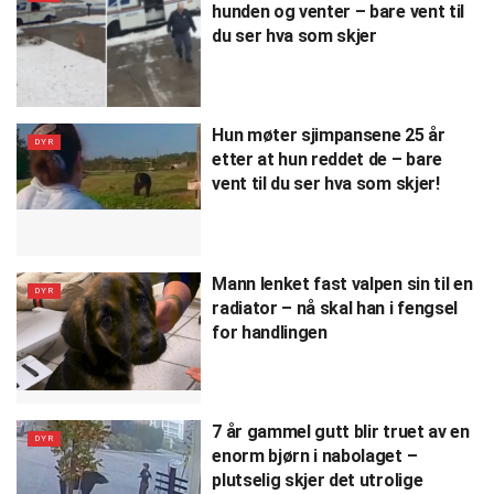
hunden og venter – bare vent til
du ser hva som skjer
Hun møter sjimpansene 25 år
DYR
etter at hun reddet de – bare
vent til du ser hva som skjer!
Mann lenket fast valpen sin til en
DYR
radiator – nå skal han i fengsel
for handlingen
7 år gammel gutt blir truet av en
DYR
enorm bjørn i nabolaget –
plutselig skjer det utrolige