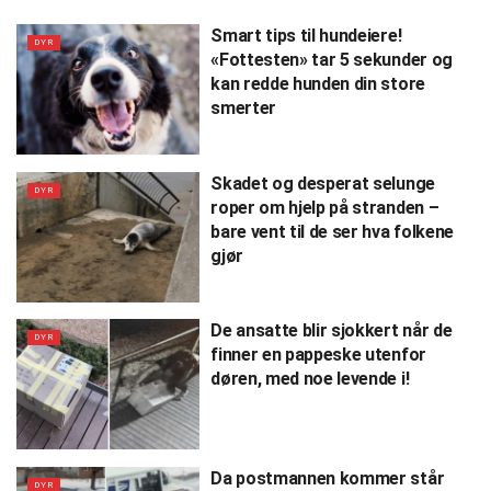
Smart tips til hundeiere!
DYR
«Fottesten» tar 5 sekunder og
kan redde hunden din store
smerter
Skadet og desperat selunge
DYR
roper om hjelp på stranden –
bare vent til de ser hva folkene
gjør
De ansatte blir sjokkert når de
DYR
finner en pappeske utenfor
døren, med noe levende i!
Da postmannen kommer står
DYR