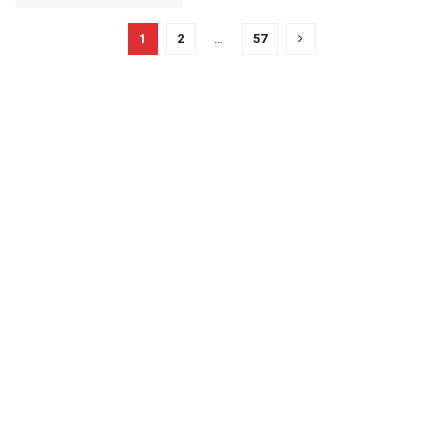
1
2
…
57