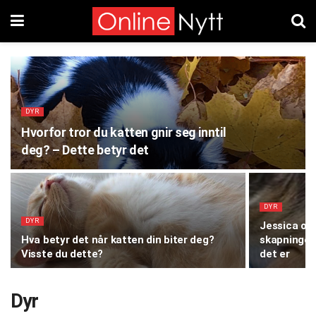
DYR
Hvorfor tror du katten gnir seg inntil
deg? – Dette betyr det
DYR
DYR
Jessica op
Hva betyr det når katten din biter deg?
skapninger 
Visste du dette?
det er
Dyr