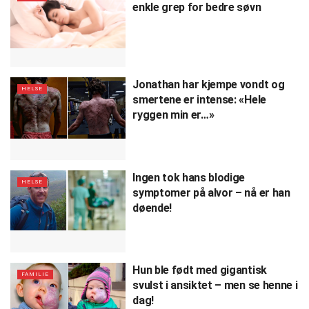
enkle grep for bedre søvn
Jonathan har kjempe vondt og
HELSE
smertene er intense: «Hele
ryggen min er…»
Ingen tok hans blodige
HELSE
symptomer på alvor – nå er han
døende!
Hun ble født med gigantisk
FAMILIE
svulst i ansiktet – men se henne i
dag!