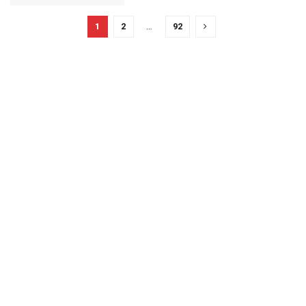
1
2
…
92