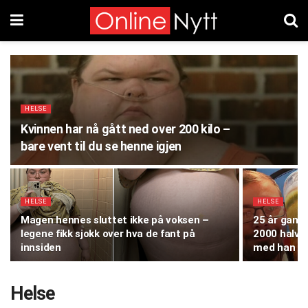
HELSE
Kvinnen har nå gått ned over 200 kilo –
bare vent til du se henne igjen
HELSE
HELSE
Magen hennes sluttet ikke på voksen –
25 år gamle
legene fikk sjokk over hva de fant på
2000 halvli
innsiden
med han
Helse