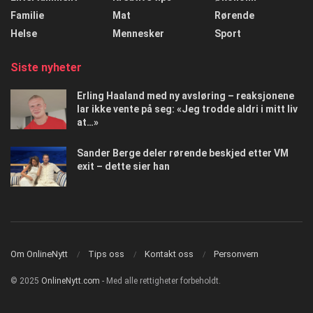
Familie
Mat
Rørende
Helse
Mennesker
Sport
Siste nyheter
Erling Haaland med ny avsløring – reaksjonene
lar ikke vente på seg: «Jeg trodde aldri i mitt liv
at…»
Sander Berge deler rørende beskjed etter VM
exit – dette sier han
Om OnlineNytt
Tips oss
Kontakt oss
Personvern
© 2025
OnlineNytt.com
- Med alle rettigheter forbeholdt.