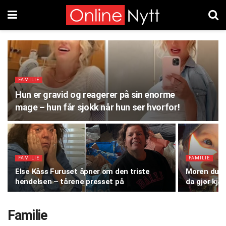
FAMILIE
Hun er gravid og reagerer på sin enorme
mage – hun får sjokk når hun ser hvorfor!
FAMILIE
FAMILIE
Else Kåss Furuset åpner om den triste
Moren dump
hendelsen – tårene presset på
da gjør kjæ
Familie