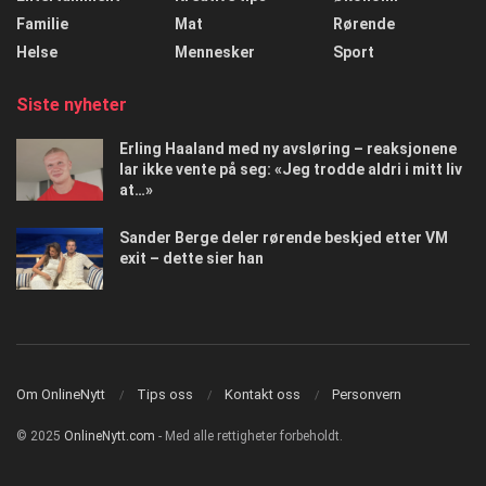
Familie
Mat
Rørende
Helse
Mennesker
Sport
Siste nyheter
Erling Haaland med ny avsløring – reaksjonene
lar ikke vente på seg: «Jeg trodde aldri i mitt liv
at…»
Sander Berge deler rørende beskjed etter VM
exit – dette sier han
Om OnlineNytt
Tips oss
Kontakt oss
Personvern
© 2025
OnlineNytt.com
- Med alle rettigheter forbeholdt.