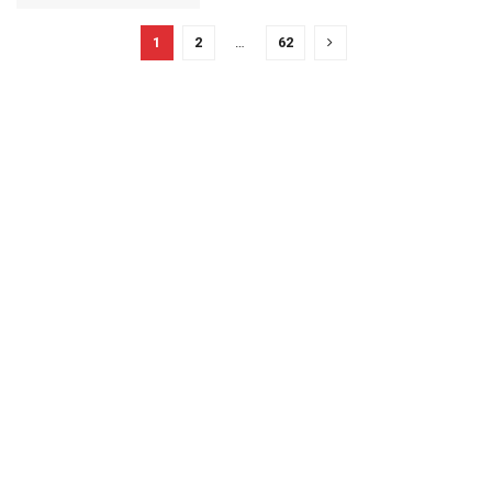
1
2
…
62