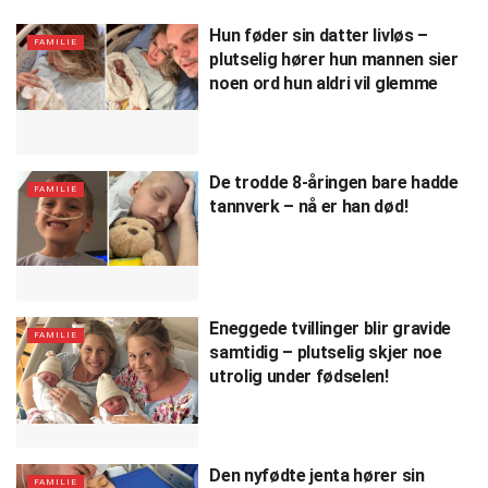
Hun føder sin datter livløs –
FAMILIE
plutselig hører hun mannen sier
noen ord hun aldri vil glemme
De trodde 8-åringen bare hadde
FAMILIE
tannverk – nå er han død!
Eneggede tvillinger blir gravide
FAMILIE
samtidig – plutselig skjer noe
utrolig under fødselen!
Den nyfødte jenta hører sin
FAMILIE