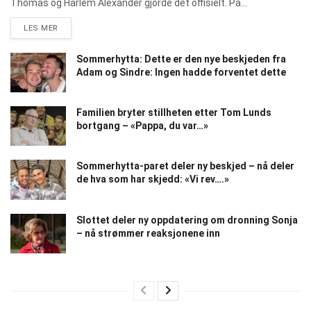
Thomas og Harlem Alexander gjorde det offisielt. På...
DETAILS
LES MER
Sommerhytta: Dette er den nye beskjeden fra
Adam og Sindre: Ingen hadde forventet dette
Familien bryter stillheten etter Tom Lunds
bortgang – «Pappa, du var…»
Sommerhytta-paret deler ny beskjed – nå deler
de hva som har skjedd: «Vi rev….»
Slottet deler ny oppdatering om dronning Sonja
– nå strømmer reaksjonene inn