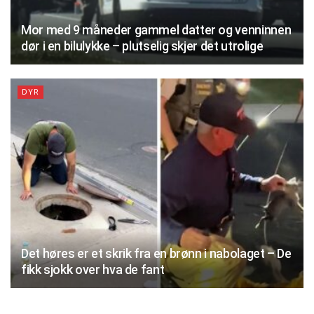
Mor med 9 måneder gammel datter og venninnen
dør i en bilulykke – plutselig skjer det utrolige
DYR
Det høres er et skrik fra en brønn i nabolaget – De
fikk sjokk over hva de fant