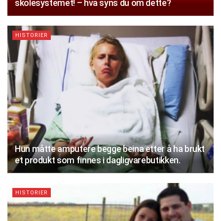
skolesystemet! – hva syns du om dette?
HISTORIER
Hun måtte amputere begge beina etter å ha brukt
et produkt som finnes i dagligvarebutikken.
HISTORIER