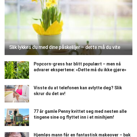
Slik lykkes du med dine påskeliljer – dette må du vite
Popcorn-gress har blitt populært – men nå
advarer ekspertene: «Dette må du ikke gjøre»
Visste du at telefonen kan avlytte deg? Slik
skrur du det av!
77 år gamle Penny kvittet seg med nesten alle
tingene sine og flyttet inn i et minihjem!
Hjemløs mann får en fantastisk makeover – bak