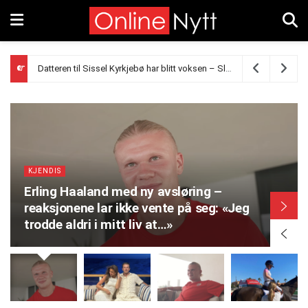
Erling Braut Haaland og Isabel Haugseng Johansen avslører navnet på sønnen – dette heter han
KJENDIS
Erling Haaland med ny avsløring –
reaksjonene lar ikke vente på seg: «Jeg
trodde aldri i mitt liv at…»