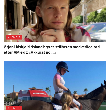
KJENDIS
Ørjan Håskjold Nyland bryter stillheten med ærlige ord –
etter VM exit: «Akkurat no….»
KJENDIS