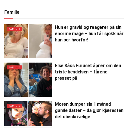
Familie
Hun er gravid og reagerer på sin
FAMILIE
enorme mage – hun får sjokk når
hun ser hvorfor!
Else Kåss Furuset åpner om den
FAMILIE
triste hendelsen – tårene
presset på
Moren dumper sin 1 måned
FAMILIE
gamle datter – da gjør kjæresten
det ubeskrivelige