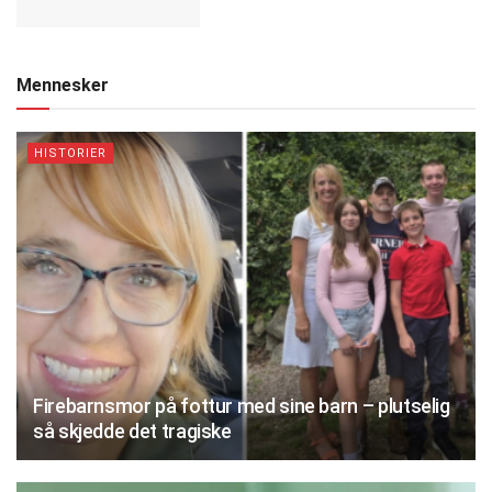
Mennesker
HISTORIER
Firebarnsmor på fottur med sine barn – plutselig
så skjedde det tragiske