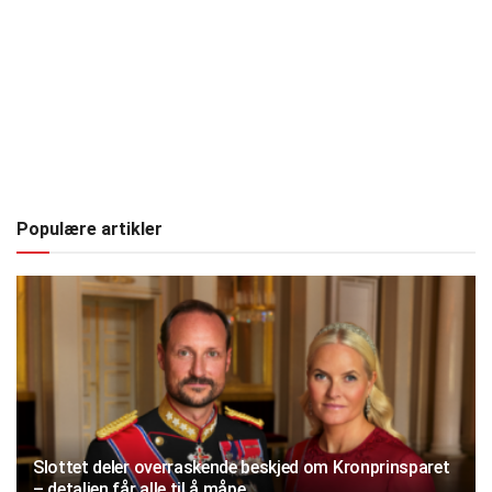
Populære artikler
Slottet deler overraskende beskjed om Kronprinsparet
– detaljen får alle til å måpe