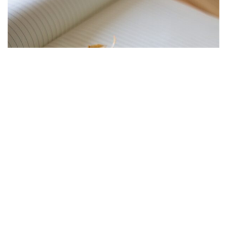
Pixabay
I stedet for å gi dem en advarsel eller gi dem en passende
straff ville Maharaja Naidu sikre seg at de fikk en
lærepenge.
De ble bedt om å ta av seg alle klærne for å stå foran hele
skolen og alle læreren.
Noen filmet straffemetoden, og klippet ble lagt ut på