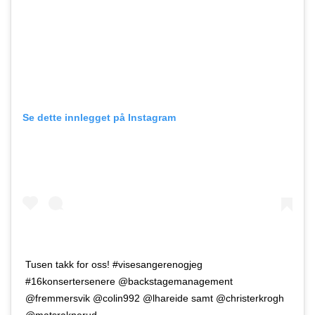
Se dette innlegget på Instagram
Tusen takk for oss! #visesangerenogjeg
#16konsertersenere @backstagemanagement
@fremmersvik @colin992 @lhareide samt @christerkrogh
@matsraknerud