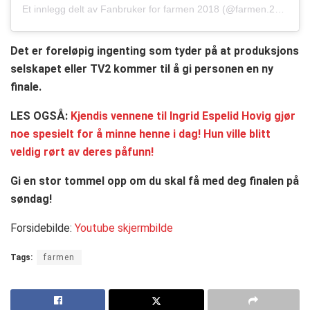
Et innlegg delt av
Fanbruker for farmen 2018
(@farmen.2018)
De
Det er foreløpig ingenting som tyder på at produksjons
selskapet eller TV2 kommer til å gi personen en ny
finale.
LES OGSÅ:
Kjendis vennene til Ingrid Espelid Hovig gjør
noe spesielt for å minne henne i dag! Hun ville blitt
veldig rørt av deres påfunn!
Gi en stor tommel opp om du skal få med deg finalen på
søndag!
Forsidebilde:
Youtube skjermbilde
Tags:
farmen