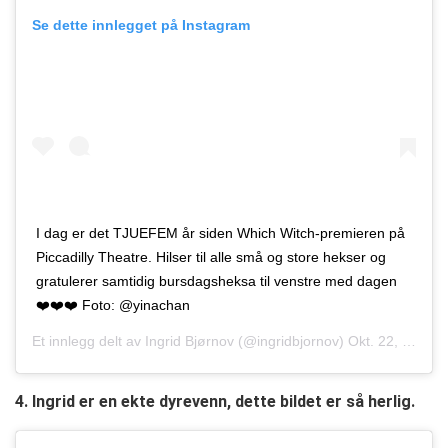
Se dette innlegget på Instagram
I dag er det TJUEFEM år siden Which Witch-premieren på
Piccadilly Theatre. Hilser til alle små og store hekser og
gratulerer samtidig bursdagsheksa til venstre med dagen
❤️❤️❤️ Foto: @yinachan
Et innlegg delt av
Ingrid Bjørnov
(@ingridbjornov)
Okt. 22, 2017 kl. 2:37 PDT
4. Ingrid er en ekte dyrevenn, dette bildet er så herlig.