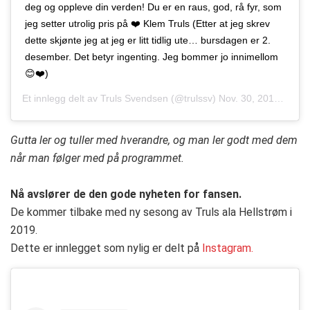
deg og oppleve din verden! Du er en raus, god, rå fyr, som
jeg setter utrolig pris på ❤️ Klem Truls (Etter at jeg skrev
dette skjønte jeg at jeg er litt tidlig ute… bursdagen er 2.
desember. Det betyr ingenting. Jeg bommer jo innimellom
😊❤️)
Et innlegg delt av
Truls Svendsen
(@trulssv)
Nov. 30, 2018 kl. 3:13 PST
Gutta ler og tuller med hverandre, og man ler godt med dem
når man følger med på programmet.
Nå avslører de den gode nyheten for fansen.
De kommer tilbake med ny sesong av Truls ala Hellstrøm i
2019.
Dette er innlegget som nylig er delt på
Instagram.