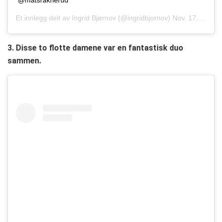
Et innlegg delt av
Ingrid Bjørnov
(@ingridbjornov)
Nov. 17, 2018 kl. 3:40 PST
3. Disse to flotte damene var en fantastisk duo
sammen.