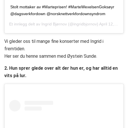
Stolt mottaker av #Marteprisen! #MarteWexelsenGoksøyr
@dagsverkfordown @norsknettverkfordownsyndrom
Et innlegg delt av
Ingrid Bjørnov
(@ingridbjornov)
April 12, 2018 kl. 10:18 PDT
Vi gleder oss til mange fine konserter med Ingrid i
fremtiden.
Her ser du henne sammen med Øystein Sunde.
2. Hun sprer glede over alt der hun er, og har alltid en
vits på lur.