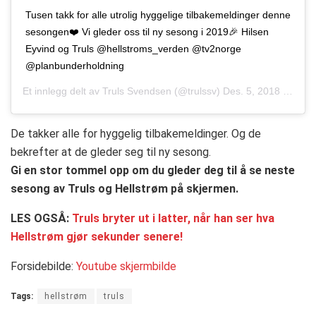
Tusen takk for alle utrolig hyggelige tilbakemeldinger denne
sesongen❤️ Vi gleder oss til ny sesong i 2019🎉 Hilsen
Eyvind og Truls @hellstroms_verden @tv2norge
@planbunderholdning
Et innlegg delt av
Truls Svendsen
(@trulssv)
Des. 5, 2018 kl. 11:52 PST
De takker alle for hyggelig tilbakemeldinger. Og de
bekrefter at de gleder seg til ny sesong.
Gi en stor tommel opp om du gleder deg til å se neste
sesong av Truls og Hellstrøm på skjermen.
LES OGSÅ:
Truls bryter ut i latter, når han ser hva
Hellstrøm gjør sekunder senere!
Forsidebilde:
Youtube skjermbilde
Tags:
hellstrøm
truls