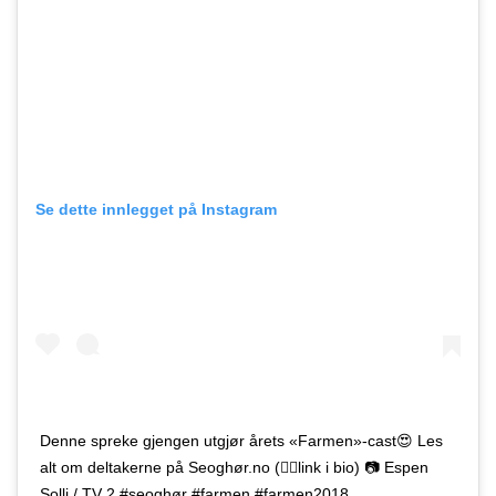
Se dette innlegget på Instagram
Denne spreke gjengen utgjør årets «Farmen»-cast😍 Les
alt om deltakerne på Seoghør.no (👉🏻link i bio) 📷 Espen
Solli / TV 2 #seoghør #farmen #farmen2018