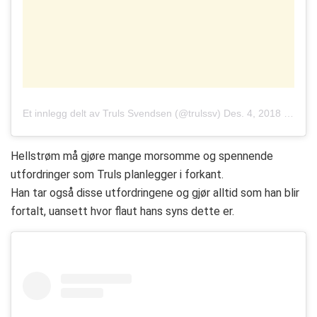
Et innlegg delt av
Truls Svendsen
(@trulssv)
Des. 4, 2018 kl. 11:58 PST
Hellstrøm må gjøre mange morsomme og spennende
utfordringer som Truls planlegger i forkant.
Han tar også disse utfordringene og gjør alltid som han blir
fortalt, uansett hvor flaut hans syns dette er.