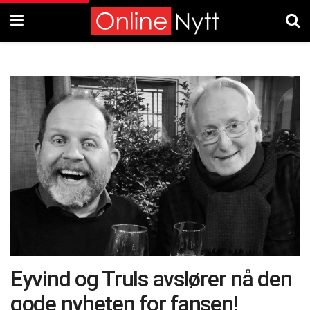
Eyvind og Truls avslører nå den
gode nyheten for fansen!