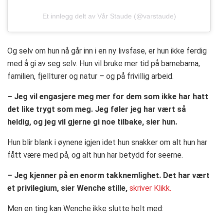
Et innlegg delt av Vår Staude (@varstaude)
Og selv om hun nå går inn i en ny livsfase, er hun ikke ferdig
med å gi av seg selv. Hun vil bruke mer tid på barnebarna,
familien, fjellturer og natur – og på frivillig arbeid.
– Jeg vil engasjere meg mer for dem som ikke har hatt
det like trygt som meg. Jeg føler jeg har vært så
heldig, og jeg vil gjerne gi noe tilbake, sier hun.
Hun blir blank i øynene igjen idet hun snakker om alt hun har
fått være med på, og alt hun har betydd for seerne.
– Jeg kjenner på en enorm takknemlighet. Det har vært
et privilegium, sier Wenche stille,
skriver Klikk.
Men en ting kan Wenche ikke slutte helt med: