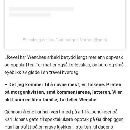
Et innlegg delt av God morgen Norge (@gmn)
Likevel har Wenches arbeid betydd langt mer enn oppvask
og oppskrifter. For mat er også fellesskap, omsorg og små
øyeblikk av glede i en travel hverdag.
– Det jeg kommer til å savne mest, er folkene. Praten
på morgenkvisten, små kommentarene, latteren. Vi er
blitt som en liten familie, forteller Wenche.
Gjennom årene har hun vært med på alt fra sendinger på
Karl Johans gate til spektakulære opptak på Galdhøpiggen.
Hun har stått på primitive kjøkken i starten, til dagens