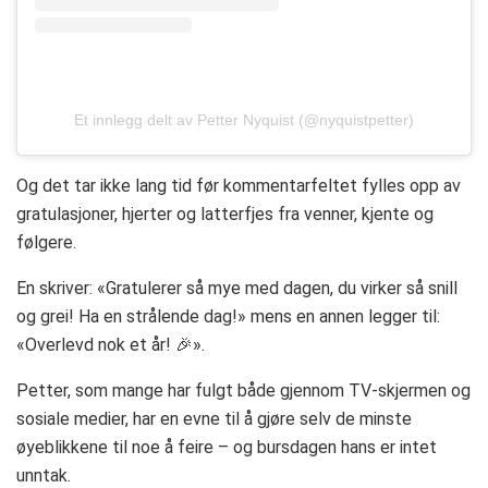
Et innlegg delt av Petter Nyquist (@nyquistpetter)
Og det tar ikke lang tid før kommentarfeltet fylles opp av
gratulasjoner, hjerter og latterfjes fra venner, kjente og
følgere.
En skriver: «Gratulerer så mye med dagen, du virker så snill
og grei! Ha en strålende dag!» mens en annen legger til:
«Overlevd nok et år! 🎉».
Petter, som mange har fulgt både gjennom TV-skjermen og
sosiale medier, har en evne til å gjøre selv de minste
øyeblikkene til noe å feire – og bursdagen hans er intet
unntak.