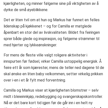
kjærligheten, og minner følgerne sine på viktigheten av å
dyrke de små øyeblikkene.
Det er liten tvil om at hun og Markus har funnet en felles
lidenskap på kjøkkenet – og for Camilla er matglede
åpenbart en stor del av livskvaliteten. Bildet fra feiringen
sprer både glede og inspirasjon, og følgerne strømmer til
med hjerter og lykkeønskninger.
For mens de fleste ville valgt roligere aktiviteter i
innspurten før fødsel, virker Camilla ustoppelig energisk. Å
feire ett år som kjærester, mens de teller ned dagene til de
skal ønske en liten baby velkommen, setter virkelig prikken
over i-en i et år fylt med forventning.
Camilla og Markus viser at kjærligheten blomstrer – selv
midt i bleieinnkjøp, redebygging og svangerskapskontroller.
Nå er det bare kort tid igjen før de går inn i en helt ny