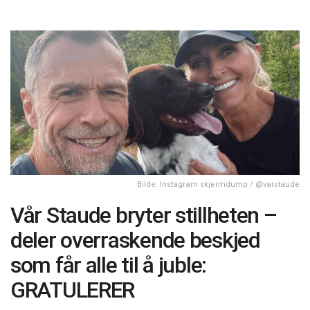
Bilde: Instagram skjermdump / @varstaude
Vår Staude bryter stillheten –
deler overraskende beskjed
som får alle til å juble:
GRATULERER