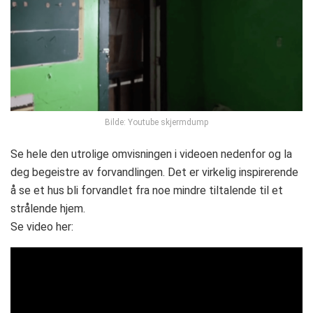
Bilde: Youtube skjermdump
Se hele den utrolige omvisningen i videoen nedenfor og la
deg begeistre av forvandlingen. Det er virkelig inspirerende
å se et hus bli forvandlet fra noe mindre tiltalende til et
strålende hjem.
Se video her: