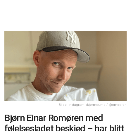
Bilde: Instagram skjermdump / @omoeren
Bjørn Einar Romøren med
følelsesladet beskjed – har blitt