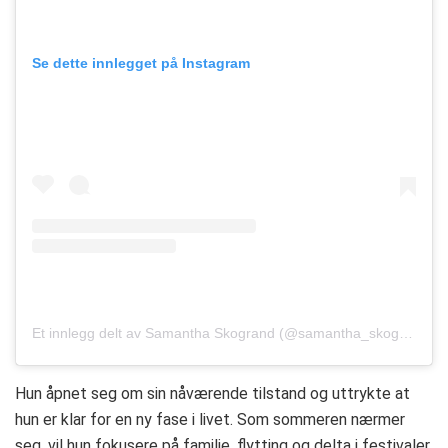
Se dette innlegget på Instagram
Et innlegg delt av Samantha Skogrand (@samantha_skogrand)
Hun åpnet seg om sin nåværende tilstand og uttrykte at
hun er klar for en ny fase i livet. Som sommeren nærmer
seg, vil hun fokusere på familie, flytting og delta i festivaler.