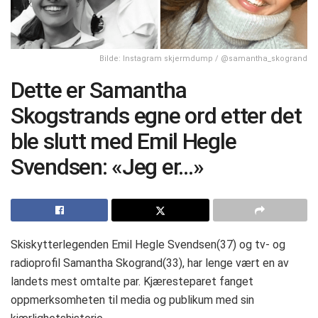
Bilde: Instagram skjermdump / @samantha_skogrand
Dette er Samantha
Skogstrands egne ord etter det
ble slutt med Emil Hegle
Svendsen: «Jeg er…»
Skiskytterlegenden Emil Hegle Svendsen(37) og tv- og
radioprofil Samantha Skogrand(33), har lenge vært en av
landets mest omtalte par. Kjæresteparet fanget
oppmerksomheten til media og publikum med sin