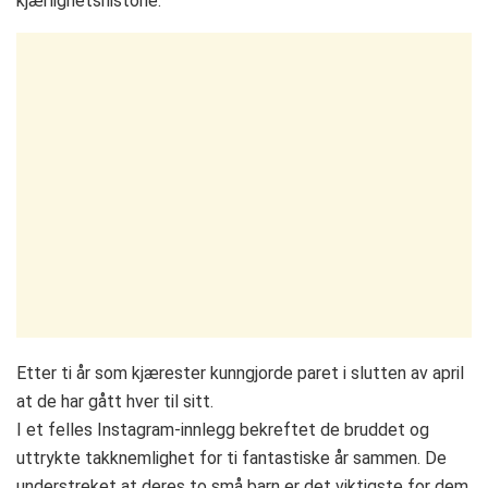
kjærlighetshistorie.
Etter ti år som kjærester kunngjorde paret i slutten av april
at de har gått hver til sitt.
I et felles Instagram-innlegg bekreftet de bruddet og
uttrykte takknemlighet for ti fantastiske år sammen. De
understreket at deres to små barn er det viktigste for dem,