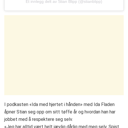
Et innlegg delt av Stian Blipp (@stianblipp)
I podkasten «Ida med hjertet i hånden» med Ida Fladen
åpner Stian seg opp om sitt tøffe år og hvordan han har
jobbet med å respektere seg selv.
«Jeg har alltid vært helt jævlig dårlig med meg selv. Spist