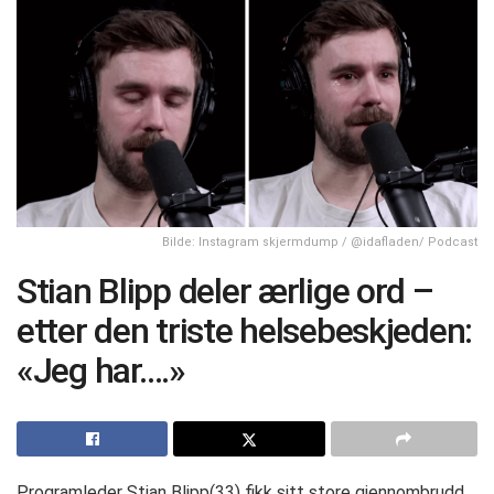
Bilde: Instagram skjermdump / @idafladen/ Podcast
Stian Blipp deler ærlige ord –
etter den triste helsebeskjeden:
«Jeg har….»
Programleder Stian Blipp(33) fikk sitt store gjennombrudd