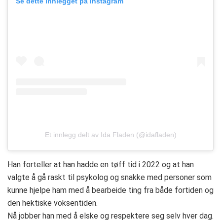
Se dette innlegget på Instagram
Et innlegg delt av Ida Fladen (@idafladen)
Han forteller at han hadde en tøff tid i 2022 og at han
valgte å gå raskt til psykolog og snakke med personer som
kunne hjelpe ham med å bearbeide ting fra både fortiden og
den hektiske voksentiden.
Nå jobber han med å elske og respektere seg selv hver dag.