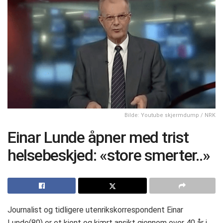
Bilde: Youtube skjermdump / NRK
Einar Lunde åpner med trist
helsebeskjed: «store smerter..»
Journalist og tidligere utenrikskorrespondent Einar
Lunde(80) er et kjent og kjært ansikt gjennom over 40 år i