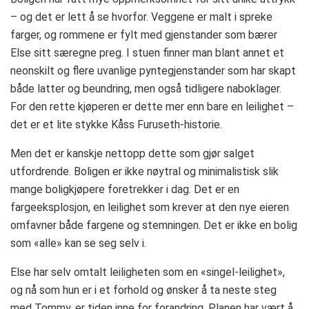
– og det er lett å se hvorfor. Veggene er malt i spreke
farger, og rommene er fylt med gjenstander som bærer
Else sitt særegne preg. I stuen finner man blant annet et
neonskilt og flere uvanlige pyntegjenstander som har skapt
både latter og beundring, men også tidligere naboklager.
For den rette kjøperen er dette mer enn bare en leilighet –
det er et lite stykke Kåss Furuseth-historie.
Men det er kanskje nettopp dette som gjør salget
utfordrende. Boligen er ikke nøytral og minimalistisk slik
mange boligkjøpere foretrekker i dag. Det er en
fargeeksplosjon, en leilighet som krever at den nye eieren
omfavner både fargene og stemningen. Det er ikke en bolig
som «alle» kan se seg selv i.
Else har selv omtalt leiligheten som en «singel-leilighet»,
og nå som hun er i et forhold og ønsker å ta neste steg
med Tommy, er tiden inne for forandring. Planen har vært å