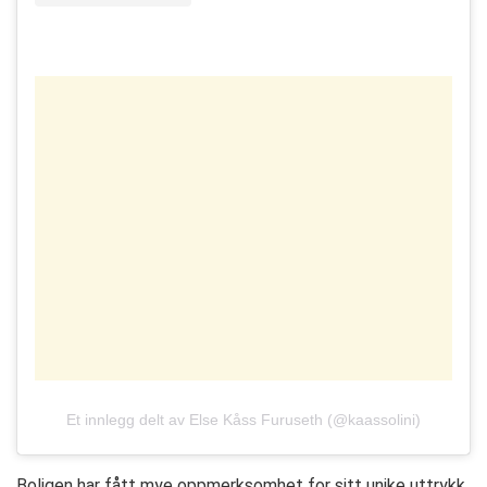
Et innlegg delt av Else Kåss Furuseth (@kaassolini)
Boligen har fått mye oppmerksomhet for sitt unike uttrykk