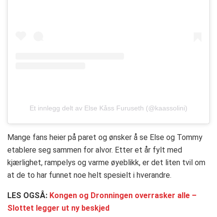
Et innlegg delt av Else Kåss Furuseth (@kaassolini)
Mange fans heier på paret og ønsker å se Else og Tommy
etablere seg sammen for alvor. Etter et år fylt med
kjærlighet, rampelys og varme øyeblikk, er det liten tvil om
at de to har funnet noe helt spesielt i hverandre.
LES OGSÅ:
Kongen og Dronningen overrasker alle –
Slottet legger ut ny beskjed