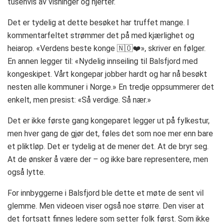
tusenvis av visninger og hjerter.
Det er tydelig at dette besøket har truffet mange. I
kommentarfeltet strømmer det på med kjærlighet og
heiarop. «Verdens beste konge 🇳🇴❤️», skriver en følger.
En annen legger til: «Nydelig innseiling til Balsfjord med
kongeskipet. Vårt kongepar jobber hardt og har nå besøkt
nesten alle kommuner i Norge.» En tredje oppsummerer det
enkelt, men presist: «Så verdige. Så nær.»
Det er ikke første gang kongeparet legger ut på fylkestur,
men hver gang de gjør det, føles det som noe mer enn bare
et pliktløp. Det er tydelig at de mener det. At de bryr seg.
At de ønsker å være der – og ikke bare representere, men
også lytte.
For innbyggerne i Balsfjord ble dette et møte de sent vil
glemme. Men videoen viser også noe større. Den viser at
det fortsatt finnes ledere som setter folk først. Som ikke