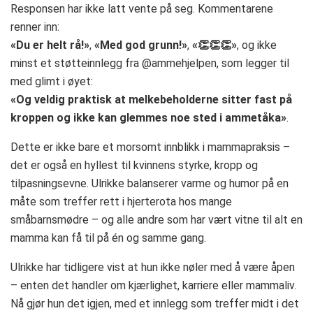
Responsen har ikke latt vente på seg. Kommentarene
renner inn:
«Du er helt rå!»
,
«Med god grunn!»
,
«👏👏👏»
, og ikke
minst et støtteinnlegg fra @ammehjelpen, som legger til
med glimt i øyet:
«Og veldig praktisk at melkebeholderne sitter fast på
kroppen og ikke kan glemmes noe sted i ammetåka»
.
Dette er ikke bare et morsomt innblikk i mammapraksis –
det er også en hyllest til kvinnens styrke, kropp og
tilpasningsevne. Ulrikke balanserer varme og humor på en
måte som treffer rett i hjerterota hos mange
småbarnsmødre – og alle andre som har vært vitne til alt en
mamma kan få til på én og samme gang.
Ulrikke har tidligere vist at hun ikke nøler med å være åpen
– enten det handler om kjærlighet, karriere eller mammaliv.
Nå gjør hun det igjen, med et innlegg som treffer midt i det