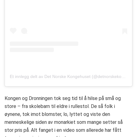
Et innlegg delt av Det Norske Kongehuset (@detnorskekongehus)
Kongen og Dronningen tok seg tid til å hilse på små og
store – fra skolebarn til eldre i rullestol. De så folk i
øynene, tok imot blomster, lo, lyttet og viste den
menneskelige siden av monarkiet som mange setter så
stor pris på. Alt fanget i en video som allerede har fått