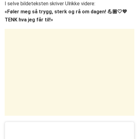
I selve bildeteksten skriver Ulrikke videre:
«Føler meg så trygg, sterk og rå om dagen! 💪🏼🤍💙
TENK hva jeg får til!»