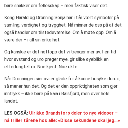
bare snakker om fellesskap – men faktisk viser det.
Kong Harald og Dronning Sonja har i tiår vært symboler på
samling, verdighet og trygghet. Nå minner de oss på at det
også handler om tilstedeværelse. Om å møte opp. Om å
være der – i all sin enkelhet.
Og kanskje er det nettopp det vi trenger mer av. I en tid
hvor avstand og uro preger mye, gir slike øyeblikk en
etterlengtet ro. Noe kjent. Noe ekte.
Når Dronningen sier «vi er glade for å kunne besøke dere»,
så mener hun det. Og det er den oppriktigheten som gjør
inntrykk – ikke bare på kaia i Balsfjord, men over hele
landet.
LES OGSÅ:
Ulrikke Brandstorp deler to nye videoer –
nå triller tårene hos alle: «Disse sekundene skal jeg…»