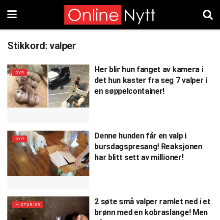
Stikkord:
valper
Her blir hun fanget av kamera i
DYR
det hun kaster fra seg 7 valper i
en søppelcontainer!
Denne hunden får en valp i
DYR
bursdagspresang! Reaksjonen
har blitt sett av millioner!
2 søte små valper ramlet ned i et
HISTORIER
brønn med en kobraslange! Men