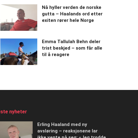
Nå hyller verden de norske
gutta – Haalands ord etter
exiten rører hele Norge
Emma Tallulah Behn deler
trist beskjed – som får alle
til å reagere
iste nyheter
Erling Haaland med ny
avsløring – reaksjonene lar
ikke vente på seg: «Jeg trodde