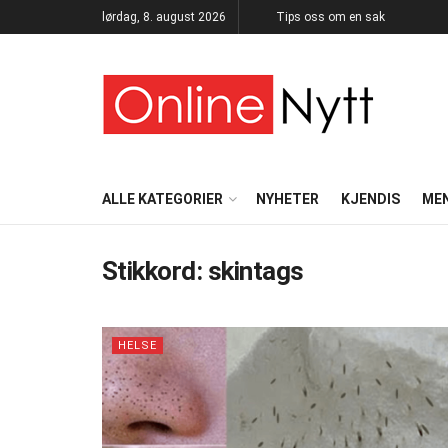
lørdag, 8. august 2026
Tips oss om en sak
ALLE KATEGORIER
NYHETER
KJENDIS
ME
Stikkord:
skintags
HELSE