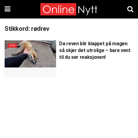
Stikkord:
rødrev
Da reven blir klappet på magen
DYR
så skjer det utrolige – bare vent
til du ser reaksjonen!