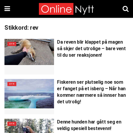
Stikkord:
rev
Da reven blir klappet på magen
DYR
så skjer det utrolige – bare vent
til du ser reaksjonen!
Fiskeren ser plutselig noe som
DYR
er fanget på et isberg – Når han
kommer nærmere så innser han
det utrolig!
Denne hunden har gått seg en
DYR
veldig spesiell bestevenn!