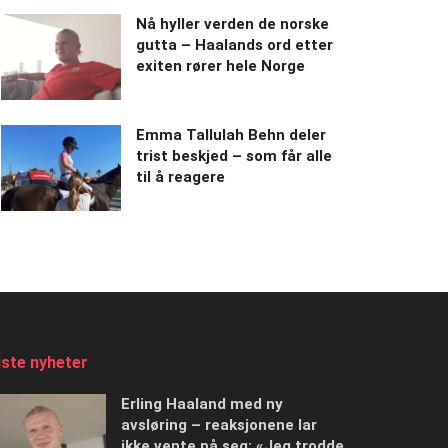
Nå hyller verden de norske
gutta – Haalands ord etter
exiten rører hele Norge
Emma Tallulah Behn deler
trist beskjed – som får alle
til å reagere
iste nyheter
Erling Haaland med ny
avsløring – reaksjonene lar
ikke vente på seg: «Jeg trodde