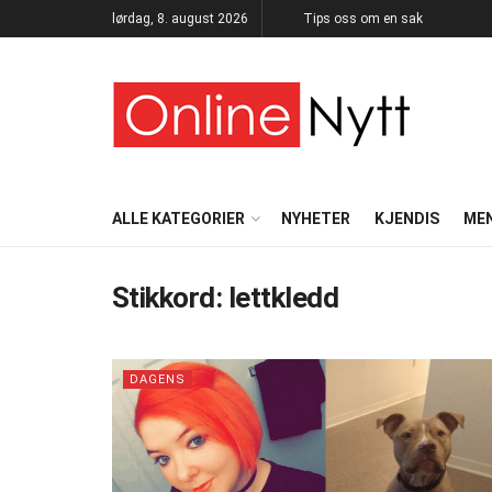
lørdag, 8. august 2026
Tips oss om en sak
ALLE KATEGORIER
NYHETER
KJENDIS
ME
Stikkord:
lettkledd
DAGENS