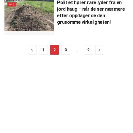
Politiet hører rare lyder fra en
DYR
jord haug – når de ser nærmere
etter oppdager de den
grusomme virkeligheten!
1
2
3
…
9