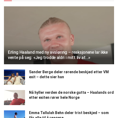
Erling Haaland med ny avsløring – reaksjonene lar ikke
vente på seg: «Jeg trodde aldri i mitt liv at…»
Sander Berge deler rørende beskjed etter VM
exit – dette sier han
Nå hyller verden de norske gutta – Haalands ord
etter exiten rører hele Norge
Emma Tallulah Behn deler trist beskjed – som
får alle til å reagere