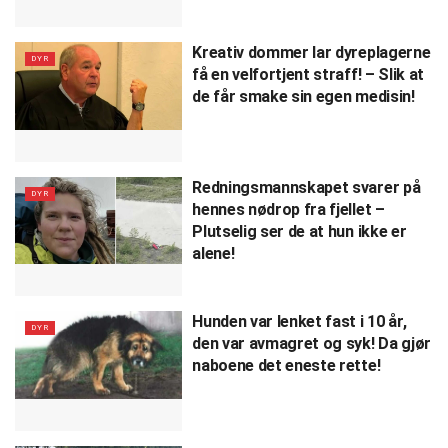
Kreativ dommer lar dyreplagerne
DYR
få en velfortjent straff! – Slik at
de får smake sin egen medisin!
Redningsmannskapet svarer på
DYR
hennes nødrop fra fjellet –
Plutselig ser de at hun ikke er
alene!
Hunden var lenket fast i 10 år,
DYR
den var avmagret og syk! Da gjør
naboene det eneste rette!