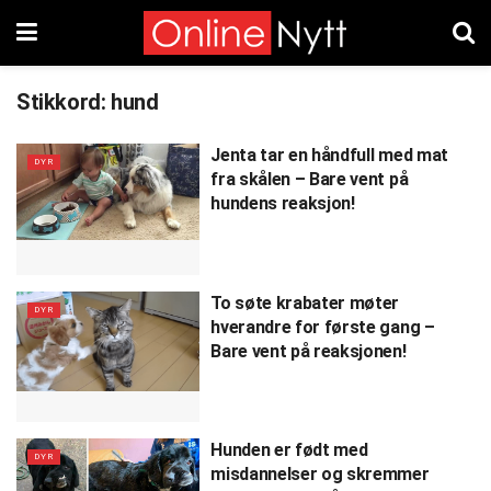
Stikkord:
hund
Jenta tar en håndfull med mat
DYR
fra skålen – Bare vent på
hundens reaksjon!
To søte krabater møter
DYR
hverandre for første gang –
Bare vent på reaksjonen!
Hunden er født med
DYR
misdannelser og skremmer