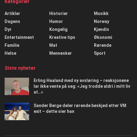
Kategorier
Artikler
Historier
Musikk
Dagens
Humor
Norway
Dyr
Kongelig
Kjendis
Entertainment
Kreative tips
Økonomi
Familie
Mat
Rørende
Helse
Mennesker
Sport
Siste nyheter
Erling Haaland med ny avsløring – reaksjonene
lar ikke vente på seg: «Jeg trodde aldri i mitt liv
at…»
Sander Berge deler rørende beskjed etter VM
exit – dette sier han