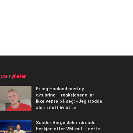
iste nyheter
Erling Haaland med ny
avsløring – reaksjonene lar
ikke vente på seg: «Jeg trodde
aldri i mitt liv at…»
Sander Berge deler rørende
beskjed etter VM exit – dette