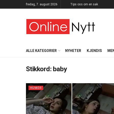
fredag, 7. august 2026
Tips oss om en sak
ALLE KATEGORIER
NYHETER
KJENDIS
ME
Stikkord:
baby
HUMOR