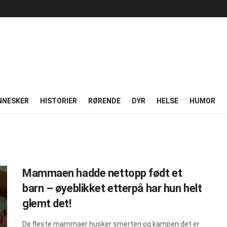
NNESKER
HISTORIER
RØRENDE
DYR
HELSE
HUMOR
Mammaen hadde nettopp født et
barn – øyeblikket etterpå har hun helt
glemt det!
De fleste mammaer husker smerten og kampen det er