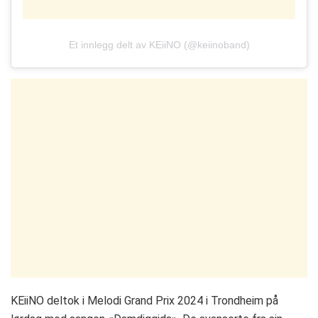
Et innlegg delt av KEiiNO (@keiinoband)
KEiiNO deltok i Melodi Grand Prix 2024 i Trondheim på