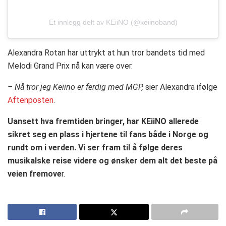
Et innlegg delt av KEiiNO (@keiinoband)
Alexandra Rotan har uttrykt at hun tror bandets tid med
Melodi Grand Prix nå kan være over.
– Nå tror jeg Keiino er ferdig med MGP,
sier Alexandra ifølge
Aftenposten
.
Uansett hva fremtiden bringer, har KEiiNO allerede
sikret seg en plass i hjertene til fans både i Norge og
rundt om i verden. Vi ser fram til å følge deres
musikalske reise videre og ønsker dem alt det beste på
veien fremove
r.