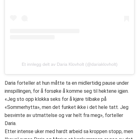
Et innlegg delt av Daria Klovholt (@dariaklovholt)
Daria forteller at hun måtte ta en midlertidig pause under
innspillingen, for å forsøke å komme seg til hektene igjen.
«Jeg sto opp klokka seks for å kjøre tilbake på
«Sommerhytta», men det funket ikke i det hele tatt. Jeg
besvimte av utmattelse og var helt fra meg», forteller
Daria.
Etter intense uker med hardt arbeid sa kroppen stopp, men