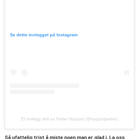
Se dette innlegget på Instagram
Et innlegg delt av Petter Nyquist (@nyquistpetter)
Så ufattelig trist å miste noen man er glad i. La oss