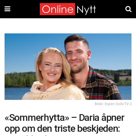
Bilde: Espen Solli/TV 2
«Sommerhytta» – Daria åpner
opp om den triste beskjeden: