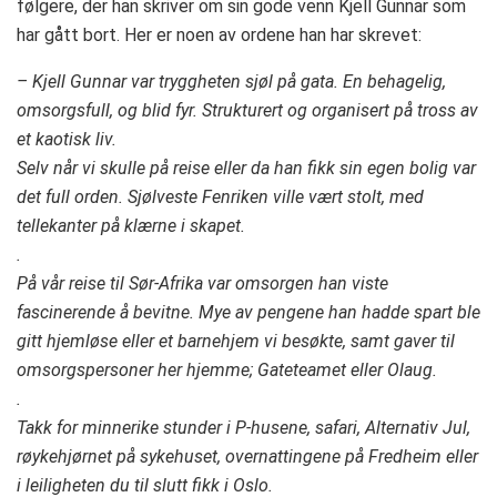
følgere, der han skriver om sin gode venn Kjell Gunnar som
har gått bort. Her er noen av ordene han har skrevet:
– Kjell Gunnar var tryggheten sjøl på gata. En behagelig,
omsorgsfull, og blid fyr. Strukturert og organisert på tross av
et kaotisk liv.
Selv når vi skulle på reise eller da han fikk sin egen bolig var
det full orden. Sjølveste Fenriken ville vært stolt, med
tellekanter på klærne i skapet.
.
På vår reise til Sør-Afrika var omsorgen han viste
fascinerende å bevitne. Mye av pengene han hadde spart ble
gitt hjemløse eller et barnehjem vi besøkte, samt gaver til
omsorgspersoner her hjemme; Gateteamet eller Olaug.
.
Takk for minnerike stunder i P-husene, safari, Alternativ Jul,
røykehjørnet på sykehuset, overnattingene på Fredheim eller
i leiligheten du til slutt fikk i Oslo.