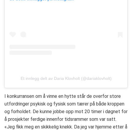
Et innlegg delt av Daria Klovholt (@dariaklovholt)
I konkurransen om å vinne en hytte står de overfor store
utfordringer psykisk og fysisk som tærer på både kroppen
og forholdet. De kunne jobbe opp mot 20 timer i døgnet for
å prosjekter ferdige innenfor tidsrammer som var satt.
«Jeg fikk meg en skikkelig knekk. Da jeg var hjemme etter å