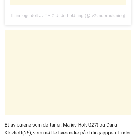
Et innlegg delt av TV 2 Underholdning (@tv2underholdning)
Et av parene som deltar er, Marius Holst(27) og Daria
Klovholt(26), som møtte hverandre på datingapppen Tinder