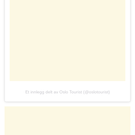
Et innlegg delt av Oslo Tourist (@oslotourist)