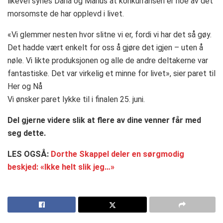
likevel synes Daria og Marius at konkurransen er noe av det
morsomste de har opplevd i livet.
«Vi glemmer nesten hvor slitne vi er, fordi vi har det så gøy.
Det hadde vært enkelt for oss å gjøre det igjen – uten å
nøle. Vi likte produksjonen og alle de andre deltakerne var
fantastiske. Det var virkelig et minne for livet», sier paret til
Her og Nå
Vi ønsker paret lykke til i finalen 25. juni.
Del gjerne videre slik at flere av dine venner får med
seg dette.
LES OGSÅ:
Dorthe Skappel deler en sørgmodig
beskjed: «Ikke helt slik jeg…»