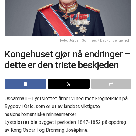
Foto: Jørgen Gomnæs / Det kongelige hoff.
Kongehuset gjør nå endringer –
dette er den triste beskjeden
Oscarshall – Lystslottet finner vi ned mot Frognerkilen på
Bygdøy i Oslo, som er et av landets viktigste
nasjonalromantiske minnesmerker.
Lystslottet ble bygget i perioden 1847-1852 på oppdrag
av Kong Oscar I og Dronning Josèphine.