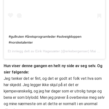
#gullruten #åretsprogramleder #solveigkloppen
#norsketalenter
Et innlegg delt av
Eirik Hagesæter
(@erkebergenser)
Mai 13, 2017 kl. 1:57 PDT
Hun viser denne gangen en helt ny side av seg selv. Og
sier følgende:
Jeg tenker det er fint, og det er godt at folk vet hva som
har skjedd. Jeg legger ikke skjul på at det er
kjempevanskelig, og jeg har dager som er utrolig tunge og
bena er som blylodd. Men jeg prøver å overbevise meg selv
og mine nærmeste om at dette er normalt i en unormal