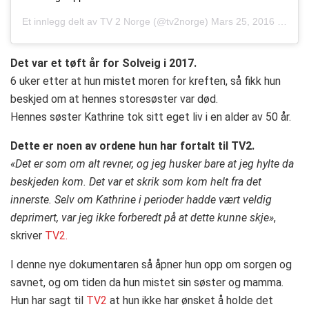
Et innlegg delt av
TV 2 Norge
(@tv2norge)
Mars 25, 2016 kl. 1:13 PDT
Det var et tøft år for Solveig i 2017.
6 uker etter at hun mistet moren for kreften, så fikk hun
beskjed om at hennes storesøster var død.
Hennes søster Kathrine tok sitt eget liv i en alder av 50 år.
Dette er noen av ordene hun har fortalt til TV2.
«Det er som om alt revner, og jeg husker bare at jeg hylte da
beskjeden kom. Det var et skrik som kom helt fra det
innerste. Selv om Kathrine i perioder hadde vært veldig
deprimert, var jeg ikke forberedt på at dette kunne skje»
,
skriver
TV2.
I denne nye dokumentaren så åpner hun opp om sorgen og
savnet, og om tiden da hun mistet sin søster og mamma.
Hun har sagt til
TV2
at hun ikke har ønsket å holde det