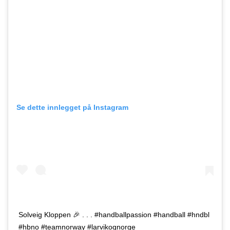
Se dette innlegget på Instagram
Solveig Kloppen 🎉 . . . #handballpassion #handball #hndbl
#hbno #teamnorway #larvikognorge