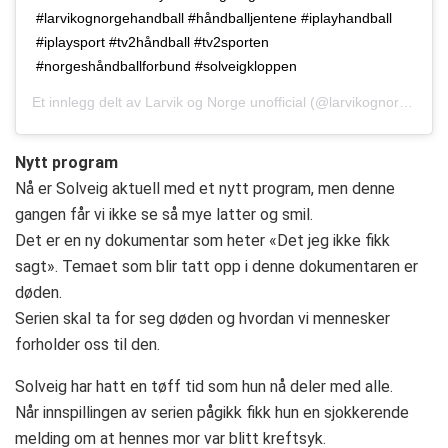
#larvikognorgehandball #håndballjentene #iplayhandball
#iplaysport #tv2håndball #tv2sporten
#norgeshåndballforbund #solveigkloppen
Et innlegg delt av
Larvik og Norge unofficial
(@larvikognorge)
Jun
Nytt program
Nå er Solveig aktuell med et nytt program, men denne
gangen får vi ikke se så mye latter og smil.
Det er en ny dokumentar som heter «Det jeg ikke fikk
sagt». Temaet som blir tatt opp i denne dokumentaren er
døden.
Serien skal ta for seg døden og hvordan vi mennesker
forholder oss til den.
Solveig har hatt en tøff tid som hun nå deler med alle.
Når innspillingen av serien pågikk fikk hun en sjokkerende
melding om at hennes mor var blitt kreftsyk.