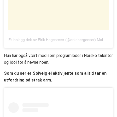
Et innlegg delt av
Eirik Hagesæter
(@erkebergenser)
Mai 13, 2017 kl. 1:57 PDT
Hun har også vært med som programleder i Norske talenter
og Idol for å nevne noen.
Som du ser er Solveig ei aktiv jente som alltid tar en
utfordring på strak arm.