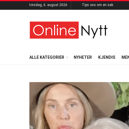
torsdag, 6. august 2026
Tips oss om en sak
ALLE KATEGORIER
NYHETER
KJENDIS
ME