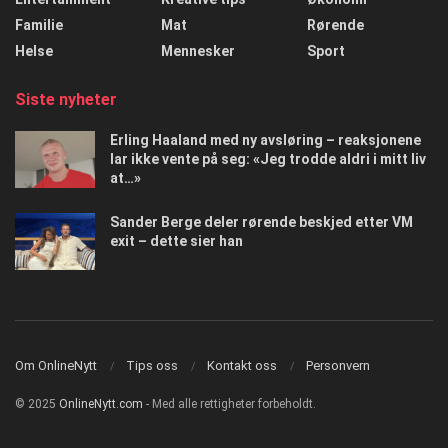
Familie
Mat
Rørende
Helse
Mennesker
Sport
Siste nyheter
Erling Haaland med ny avsløring – reaksjonene
lar ikke vente på seg: «Jeg trodde aldri i mitt liv
at…»
Sander Berge deler rørende beskjed etter VM
exit – dette sier han
Om OnlineNytt
Tips oss
Kontakt oss
Personvern
© 2025
OnlineNytt.com
- Med alle rettigheter forbeholdt.