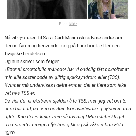
Bilde:
Kilde
Nå vil søsteren til Sara, Carli Manitoski advare andre om
denne faren og henvender seg på Facebook etter den
tragiske hendelsen.
Og hun skriver som følger:
«Etter ni smertefulle måneder har vi endelig fått bekreftet at
min lille søster døde av giftig sjokksyndrom eller (TSS).
Kvinner må undervises i dette emnet, det er flere som ikke
vet hva TSS er.
De sier det er ekstremt sjelden å få TSS, men jeg vet om to
som har lidd, en som nesten ikke overlevde og søsteren min
døde. Kan det virkelig være så uvanlig? Min søster klaget
over smerter i magen før hun gikk og så våknet hun aldri
igjen.