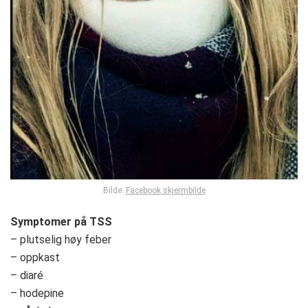
Bilde:
Facebook skjermbilde
Symptomer på TSS
– plutselig høy feber
– oppkast
– diaré
– hodepine