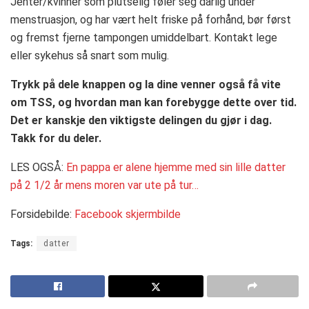
Jenter/kvinner som plutselig føler seg dårlig under
menstruasjon, og har vært helt friske på forhånd, bør først
og fremst fjerne tampongen umiddelbart. Kontakt lege
eller sykehus så snart som mulig.
Trykk på dele knappen og la dine venner også få vite
om TSS, og hvordan man kan forebygge dette over tid.
Det er kanskje den viktigste delingen du gjør i dag.
Takk for du deler.
LES OGSÅ:
En pappa er alene hjemme med sin lille datter
på 2 1/2 år mens moren var ute på tur…
Forsidebilde:
Facebook skjermbilde
Tags:
datter