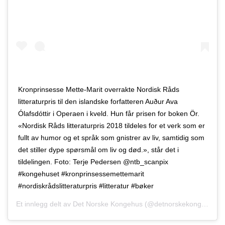
Kronprinsesse Mette-Marit overrakte Nordisk Råds
litteraturpris til den islandske forfatteren Auður Ava
Ólafsdóttir i Operaen i kveld. Hun får prisen for boken Ör.
«Nordisk Råds litteraturpris 2018 tildeles for et verk som er
fullt av humor og et språk som gnistrer av liv, samtidig som
det stiller dype spørsmål om liv og død.», står det i
tildelingen. Foto: Terje Pedersen @ntb_scanpix
#kongehuset #kronprinsessemettemarit
#nordiskrådslitteraturpris #litteratur #bøker
Et innlegg delt av
Det Norske Kongehus
(@detnorskekongehus)
O