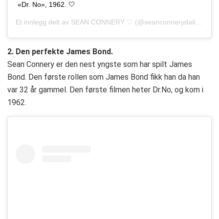
«Dr. No», 1962. 🤍
Et innlegg delt av
SEAN CONNERY ♡
(@seanconnerydaily)
Okt. 
2. Den perfekte James Bond.
Sean Connery er den nest yngste som har spilt James
Bond. Den første rollen som James Bond fikk han da han
var 32 år gammel. Den første filmen heter Dr.No, og kom i
1962.