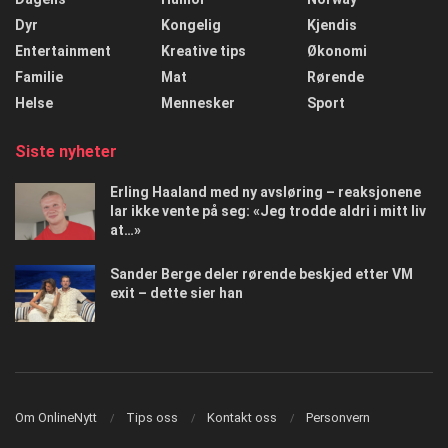
Dyr
Kongelig
Kjendis
Entertainment
Kreative tips
Økonomi
Familie
Mat
Rørende
Helse
Mennesker
Sport
Siste nyheter
Erling Haaland med ny avsløring – reaksjonene
lar ikke vente på seg: «Jeg trodde aldri i mitt liv
at…»
Sander Berge deler rørende beskjed etter VM
exit – dette sier han
Om OnlineNytt
Tips oss
Kontakt oss
Personvern