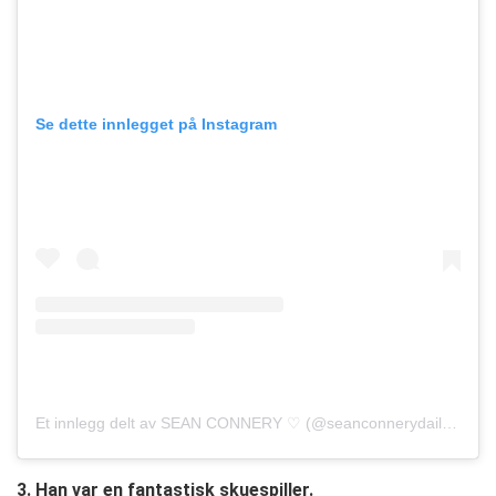
Se dette innlegget på Instagram
Et innlegg delt av SEAN CONNERY ♡ (@seanconnerydaily)
Okt. 
3. Han var en fantastisk skuespiller.