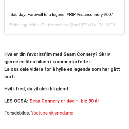
Sad day. Farewell to a legend. #RIP #seanconnery #007
Et innlegg delt av
Paul Armsden
(@pa1979)
Okt. 31, 2020 kl. 5:52 PDT
Hva er din favorittfilm med Seam Connery? Skriv
gjerne en liten hilsen i kommentarfeltet.
La oss dele videre for å hylle en legende som har gått
bort.
Hvil i fred, du vil aldri bli glemt.
LES OGSÅ:
Sean Connery er død – ble 90 år
Forsidebilde:
Youtube skjermdump