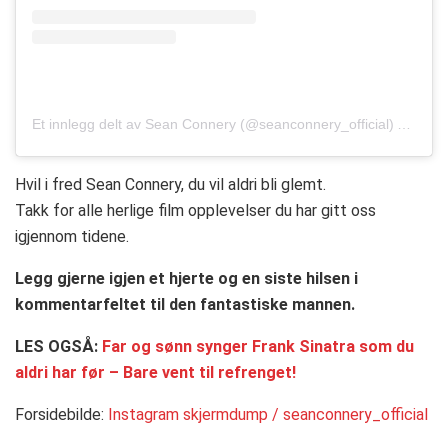
Et innlegg delt av Sean Connery (@seanconnery_official)
Aug. 16
Hvil i fred Sean Connery, du vil aldri bli glemt.
Takk for alle herlige film opplevelser du har gitt oss
igjennom tidene.
Legg gjerne igjen et hjerte og en siste hilsen i
kommentarfeltet til den fantastiske mannen.
LES OGSÅ:
Far og sønn synger Frank Sinatra som du
aldri har før – Bare vent til refrenget!
Forsidebilde:
Instagram skjermdump / seanconnery_official