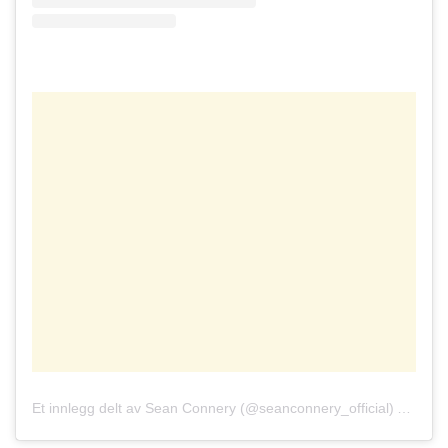
Et innlegg delt av Sean Connery (@seanconnery_official)
Aug. 16