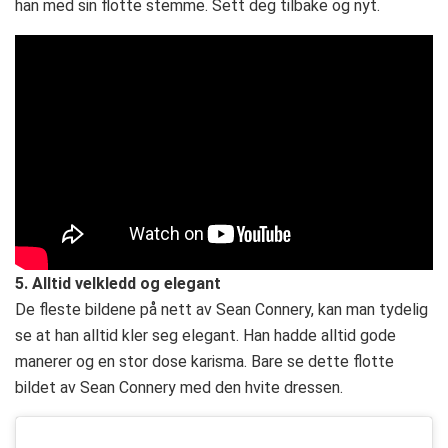
han med sin flotte stemme. Sett deg tilbake og nyt.
5. Alltid velkledd og elegant
De fleste bildene på nett av Sean Connery, kan man tydelig
se at han alltid kler seg elegant. Han hadde alltid gode
manerer og en stor dose karisma. Bare se dette flotte
bildet av Sean Connery med den hvite dressen.