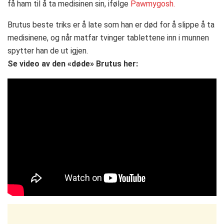
få ham til å ta medisinen sin, ifølge
Pawmygosh.
Brutus beste triks er å late som han er død for å slippe å ta
medisinene, og når matfar tvinger tablettene inn i munnen
spytter han de ut igjen.
Se video av den «døde» Brutus her: