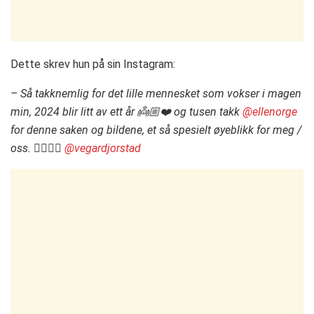
Dette skrev hun på sin Instagram:
– Så takknemlig for det lille mennesket som vokser i magen
min, 2024 blir litt av ett år 👼🏼❤️ og tusen takk
@ellenorge
for denne saken og bildene, et så spesielt øyeblikk for meg /
oss. 👩‍❤️‍💋‍👨
@vegardjorstad