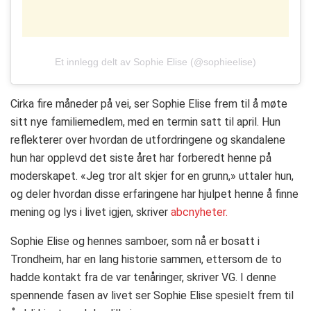
Et innlegg delt av Sophie Elise (@sophieelise)
Cirka fire måneder på vei, ser Sophie Elise frem til å møte
sitt nye familiemedlem, med en termin satt til april. Hun
reflekterer over hvordan de utfordringene og skandalene
hun har opplevd det siste året har forberedt henne på
moderskapet. «Jeg tror alt skjer for en grunn,» uttaler hun,
og deler hvordan disse erfaringene har hjulpet henne å finne
mening og lys i livet igjen​​, skriver
abcnyheter.
Sophie Elise og hennes samboer, som nå er bosatt i
Trondheim, har en lang historie sammen, ettersom de to
hadde kontakt fra de var tenåringer, skriver VG. I denne
spennende fasen av livet ser Sophie Elise spesielt frem til