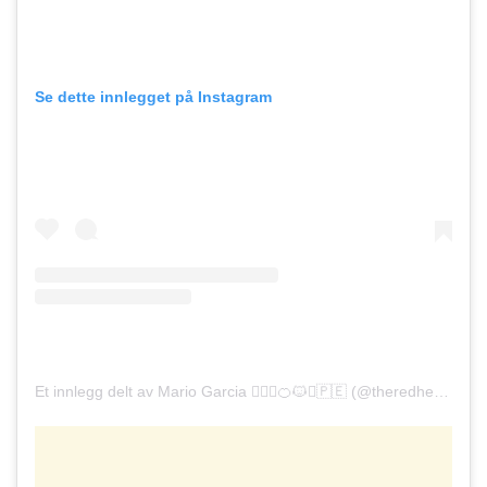
Se dette innlegget på Instagram
Et innlegg delt av Mario Garcia 💁🏼‍♂️🍊🐱♓🇵🇪 (@theredheadsugar_14)