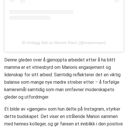
Et innlegg delt av Marion Ravn (@marionravn)
Denne gleden over å gjenoppta arbeidet etter å ha blitt
mamma er et vitnesbyrd om Marions engasjement og
lidenskap for sitt arbeid. Samtidig reflekterer det en viktig
balanse som mange nye mødre streber etter – å forfølge
karrieremål samtidig som man omfavner moderskapets
gleder og utfordringer.
Et bilde av «gjengen» som hun delte på Instagram, styrker
dette budskapet. Det viser en strålende Marion sammen
med hennes kolleger, og gir fansen et innblikk i den positive