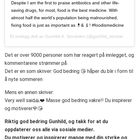
Despite I am the first to praise antibiotics and other life-
saving drugs, for most, food is the best medicine. With
almost half the world’s population being malnourished,
fixing food is just as important as 💊& 💉! #foodismedicine
Et innlegg delt av
Gunhild A. Stordalen
(@gunhild_stordalen)
Juni
Det er over 9000 personer som har reagert på innlegget, og
kommentarene strømmer på.
Det er en som skriver: God bedring 😘 håper du blir i form til
å nyte sommeren
Mens en annen skriver:
Very well said🙏❤️ Masse god bedring vakre!! Du inspirerer
og motiverer🌹😘
Riktig god bedring Gunhild, og takk for at du
oppdaterer oss alle via sosiale medier.
Du motiverer og inspirerer mange med din styrke og