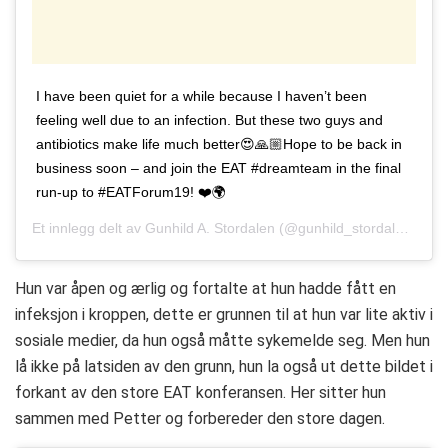
I have been quiet for a while because I haven’t been
feeling well due to an infection. But these two guys and
antibiotics make life much better😍🙏🏼Hope to be back in
business soon – and join the EAT #dreamteam in the final
run-up to #EATForum19! ❤️🌍
Et innlegg delt av
Gunhild A. Stordalen
(@gunhild_stordalen)
Mai 
Hun var åpen og ærlig og fortalte at hun hadde fått en
infeksjon i kroppen, dette er grunnen til at hun var lite aktiv i
sosiale medier, da hun også måtte sykemelde seg. Men hun
lå ikke på latsiden av den grunn, hun la også ut dette bildet i
forkant av den store EAT konferansen. Her sitter hun
sammen med Petter og forbereder den store dagen.