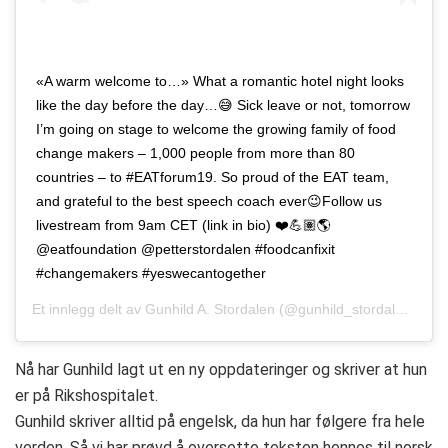
«A warm welcome to…» What a romantic hotel night looks
like the day before the day…😅 Sick leave or not, tomorrow
I’m going on stage to welcome the growing family of food
change makers – 1,000 people from more than 80
countries – to #EATforum19. So proud of the EAT team,
and grateful to the best speech coach ever😉Follow us
livestream from 9am CET (link in bio) ❤️💪🏽🌎
@eatfoundation @petterstordalen #foodcanfixit
#changemakers #yeswecantogether
Et innlegg delt av
Gunhild A. Stordalen
(@gunhild_stordalen)
Juni
Nå har Gunhild lagt ut en ny oppdateringer og skriver at hun
er på Rikshospitalet.
Gunhild skriver alltid på engelsk, da hun har følgere fra hele
verden. Så vi har prøvd å oversette teksten hennes til norsk