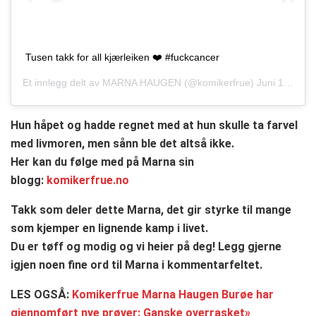
Tusen takk for all kjærleiken ❤️ #fuckcancer
Et innlegg delt av
MARNA HAUGEN
(@komikerfrue)
Juni 12, 2019 kl. 2:39 PDT
Hun håpet og hadde regnet med at hun skulle ta farvel
med livmoren, men sånn ble det altså ikke.
Her kan du følge med på Marna sin
blogg:
komikerfrue.no
Takk som deler dette Marna, det gir styrke til mange
som kjemper en lignende kamp i livet.
Du er tøff og modig og vi heier på deg! Legg gjerne
igjen noen fine ord til Marna i kommentarfeltet.
LES OGSÅ:
Komikerfrue Marna Haugen Burøe har
gjennomført nye prøver: Ganske overrasket»