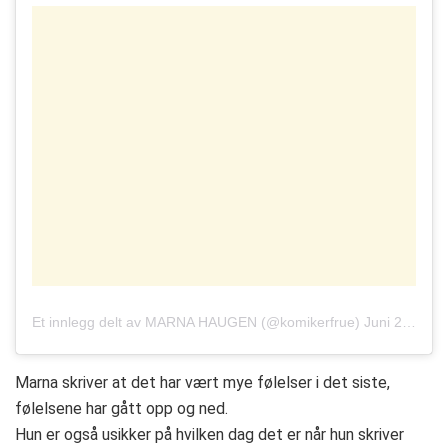
Et innlegg delt av
MARNA HAUGEN
(@komikerfrue)
Juni 27, 2019 kl. 9:55 PDT
Marna skriver at det har vært mye følelser i det siste,
følelsene har gått opp og ned.
Hun er også usikker på hvilken dag det er når hun skriver