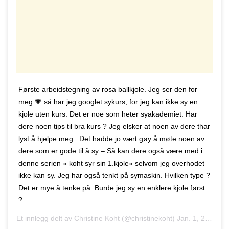
Første arbeidstegning av rosa ballkjole. Jeg ser den for
meg 💗 så har jeg googlet sykurs, for jeg kan ikke sy en
kjole uten kurs. Det er noe som heter syakademiet. Har
dere noen tips til bra kurs ? Jeg elsker at noen av dere thar
lyst å hjelpe meg . Det hadde jo vært gøy å møte noen av
dere som er gode til å sy – Så kan dere også være med i
denne serien » koht syr sin 1.kjole» selvom jeg overhodet
ikke kan sy. Jeg har også tenkt på symaskin. Hvilken type ?
Det er mye å tenke på. Burde jeg sy en enklere kjole først
?
Et innlegg delt av
Christine Koht
(@christinekoht)
Jan. 1, 2017 kl. 11:40 PST