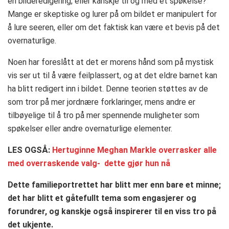
en bilderedigering, eller kanskje til og med et spøkelse?
Mange er skeptiske og lurer på om bildet er manipulert for
å lure seeren, eller om det faktisk kan være et bevis på det
overnaturlige.
Noen har foreslått at det er morens hånd som på mystisk
vis ser ut til å være feilplassert, og at det eldre barnet kan
ha blitt redigert inn i bildet. Denne teorien støttes av de
som tror på mer jordnære forklaringer, mens andre er
tilbøyelige til å tro på mer spennende muligheter som
spøkelser eller andre overnaturlige elementer.
LES OGSÅ:
Hertuginne Meghan Markle overrasker alle
med overraskende valg- dette gjør hun nå
Dette familieportrettet har blitt mer enn bare et minne;
det har blitt et gåtefullt tema som engasjerer og
forundrer, og kanskje også inspirerer til en viss tro på
det ukjente.