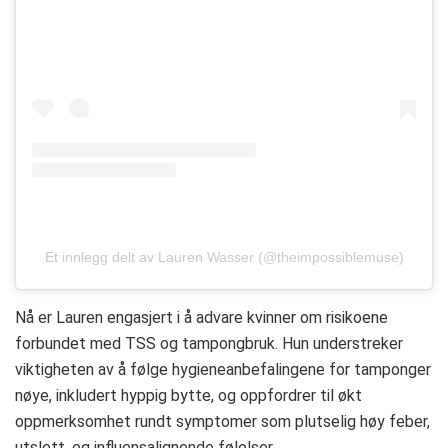
Et innlegg delt av Lauren Wasser (@theimpossiblemuse)
Nå er Lauren engasjert i å advare kvinner om risikoene
forbundet med TSS og tampongbruk. Hun understreker
viktigheten av å følge hygieneanbefalingene for tamponger
nøye, inkludert hyppig bytte, og oppfordrer til økt
oppmerksomhet rundt symptomer som plutselig høy feber,
utslett, og influensalignende følelser​.