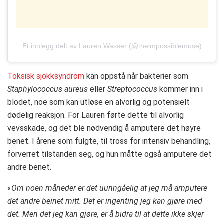
Et innlegg delt av Lauren Wasser (@theimpossiblemuse)
Toksisk sjokksyndrom
kan oppstå når bakterier som
Staphylococcus aureus
eller
Streptococcus
kommer inn i
blodet, noe som kan utløse en alvorlig og potensielt
dødelig reaksjon. For Lauren førte dette til alvorlig
vevsskade, og det ble nødvendig å amputere det høyre
benet. I årene som fulgte, til tross for intensiv behandling,
forverret tilstanden seg, og hun måtte også amputere det
andre benet.
«
Om noen måneder er det uunngåelig at jeg må amputere
det andre beinet mitt. Det er ingenting jeg kan gjøre med
det. Men det jeg kan gjøre, er å bidra til at dette ikke skjer