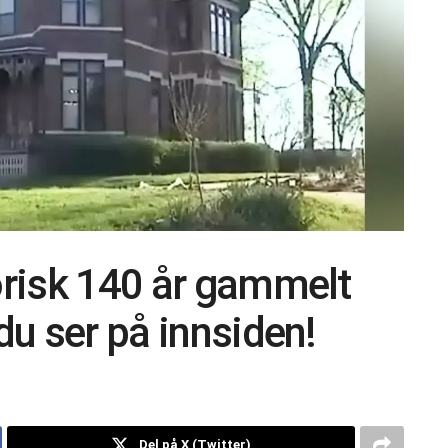
torisk 140 år gammelt
 du ser på innsiden!
Del på X (Twitter)