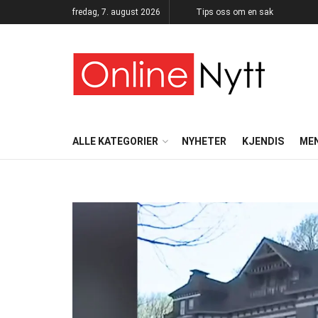
fredag, 7. august 2026
Tips oss om en sak
ALLE KATEGORIER
NYHETER
KJENDIS
ME