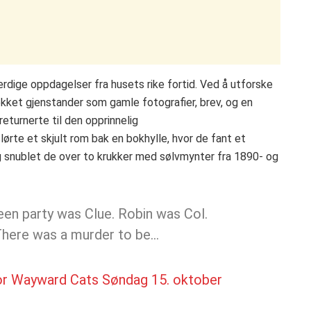
dige oppdagelser fra husets rike fortid. Ved å utforske
ekket gjenstander som gamle fotografier, brev, og en
eturnerte til den opprinnelig
rte et skjult rom bak en bokhylle, hvor de fant et
g snublet de over to krukker med sølvmynter fra 1890- og
en party was Clue. Robin was Col.
 There was a murder to be…
or Wayward Cats
Søndag 15. oktober