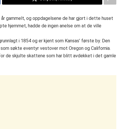
40 år gammelt, og oppdagelsene de har gjort i dette huset
øpte hjemmet, hadde de ingen anelse om at de ville
grunnlagt i 1854 og er kjent som Kansas’ første by. Den
 som søkte eventyr vestover mot Oregon og California.
for de skjulte skattene som har blitt avdekket i det gamle