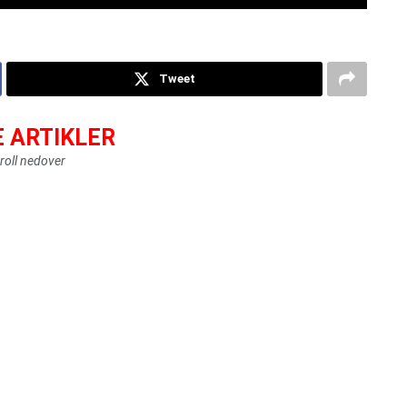
Tweet
E ARTIKLER
roll nedover