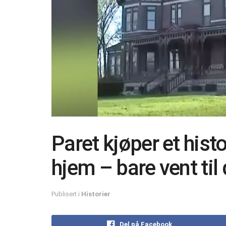
Paret kjøper et his
hjem – bare vent til
Publisert i
Historier
Del på Facebook