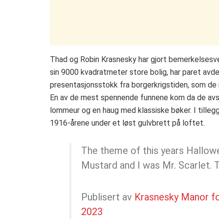
Thad og Robin Krasnesky har gjort bemerkelsesver
sin 9000 kvadratmeter store bolig, har paret avd
presentasjonsstokk fra borgerkrigstiden, som de r
En av de mest spennende funnene kom da de avslø
lommeur og en haug med klassiske bøker. I tilleg
1916-årene under et løst gulvbrett på loftet.
The theme of this years Hallowe
Mustard and I was Mr. Scarlet.
Publisert av
Krasnesky Manor f
2023