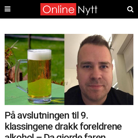
På avslutningen til 9.
klassingene drakk foreldrene
alkohol – Da gjorde faren