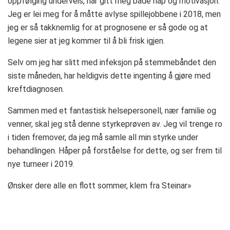
oppfølging underveis, har gitt meg både håp og motivasjon.
Jeg er lei meg for å måtte avlyse spillejobbene i 2018, men
jeg er så takknemlig for at prognosene er så gode og at
legene sier at jeg kommer til å bli frisk igjen.
Selv om jeg har slitt med infeksjon på stemmebåndet den
siste måneden, har heldigvis dette ingenting å gjøre med
kreftdiagnosen.
Sammen med et fantastisk helsepersonell, nær familie og
venner, skal jeg stå denne styrkeprøven av. Jeg vil trenge ro
i tiden fremover, da jeg må samle all min styrke under
behandlingen. Håper på forståelse for dette, og ser frem til
nye turneer i 2019.
Ønsker dere alle en flott sommer, klem fra Steinar»