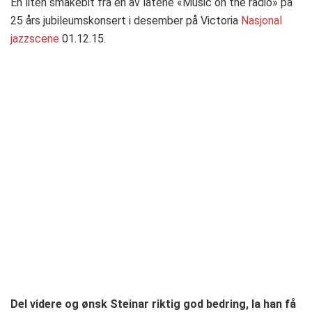
En liten smakebit fra en av låtene «Music on the radio» på
25 års jubileumskonsert i desember på Victoria
Nasjonal
jazzscene
01.12.15.
Del videre og ønsk Steinar riktig god bedring, la han få