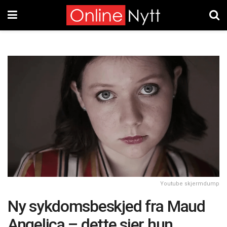
Youtube skjermdump
Ny sykdomsbeskjed fra Maud
Angelica – dette sier hun