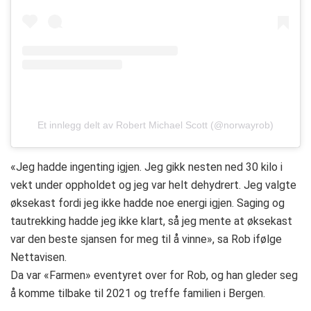
Et innlegg delt av Robert Michael Scott (@norwayrob)
«Jeg hadde ingenting igjen. Jeg gikk nesten ned 30 kilo i
vekt under oppholdet og jeg var helt dehydrert. Jeg valgte
øksekast fordi jeg ikke hadde noe energi igjen. Saging og
tautrekking hadde jeg ikke klart, så jeg mente at øksekast
var den beste sjansen for meg til å vinne», sa Rob ifølge
Nettavisen.
Da var «Farmen» eventyret over for Rob, og han gleder seg
å komme tilbake til 2021 og treffe familien i Bergen.