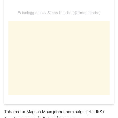
Et innlegg delt av Simon Nitsche (@simonnitsche)
Tobarns far Magnus Moan jobber som salgssjef i JKS i