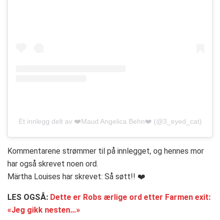
Et innlegg delt av ❤️Maud Angelica Behn❤️ (@3_eyed_cat)
Kommentarene strømmer til på innlegget, og hennes mor
har også skrevet noen ord.
Märtha Louises har skrevet: Så søtt!! ❤️
LES OGSÅ:
Dette er Robs ærlige ord etter Farmen exit:
«Jeg gikk nesten…»