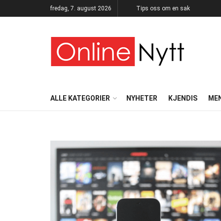
fredag, 7. august 2026
Tips oss om en sak
ALLE KATEGORIER
NYHETER
KJENDIS
ME