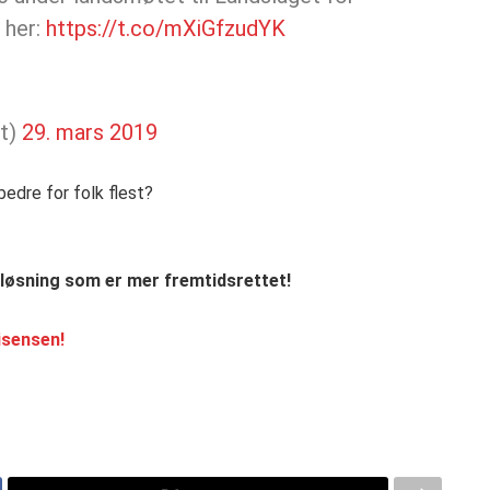
 her:
https://t.co/mXiGfzudYK
et)
29. mars 2019
bedre for folk flest?
 løsning som er mer fremtidsrettet!
lisensen!