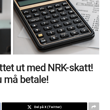
ttet ut med NRK-skatt!
u må betale!
Del på X (Twitter)