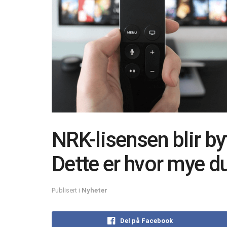
NRK-lisensen blir by
Dette er hvor mye d
Publisert i
Nyheter
Del på Facebook