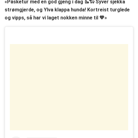
«Påsketur med en god gjeng i dag 🥾🐑 Syver sjekka
strømgjerde, og Ylva klappa hunda! Kortreist turglede
og vipps, så har vi laget nokken minne til 💙»