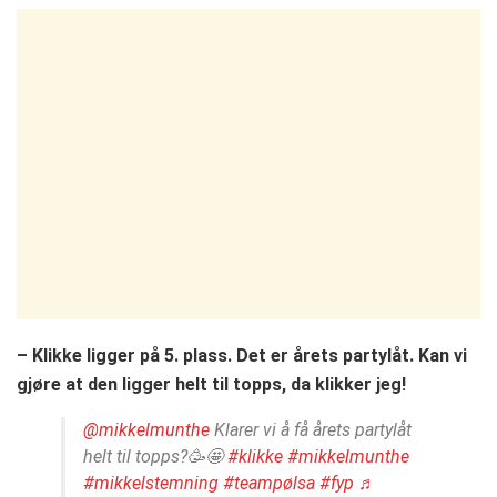
– Klikke ligger på 5. plass. Det er årets partylåt. Kan vi
gjøre at den ligger helt til topps, da klikker jeg!
@mikkelmunthe
Klarer vi å få årets partylåt
helt til topps?🥳🤩
#klikke
#mikkelmunthe
#mikkelstemning
#teampølsa
#fyp
♬