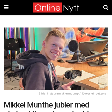
Bilde: Instagram skjermdump / @oeysteinpettersen
Mikkel Munthe jubler med