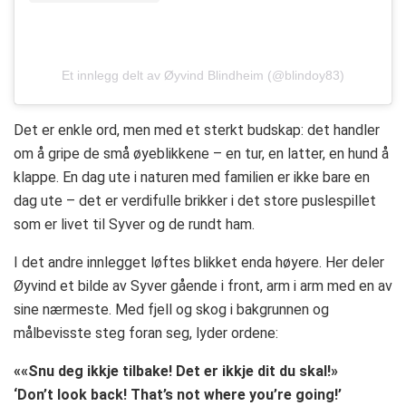
Et innlegg delt av Øyvind Blindheim (@blindoy83)
Det er enkle ord, men med et sterkt budskap: det handler
om å gripe de små øyeblikkene – en tur, en latter, en hund å
klappe. En dag ute i naturen med familien er ikke bare en
dag ute – det er verdifulle brikker i det store puslespillet
som er livet til Syver og de rundt ham.
I det andre innlegget løftes blikket enda høyere. Her deler
Øyvind et bilde av Syver gående i front, arm i arm med en av
sine nærmeste. Med fjell og skog i bakgrunnen og
målbevisste steg foran seg, lyder ordene:
««Snu deg ikkje tilbake! Det er ikkje dit du skal!»
‘Don’t look back! That’s not where you’re going!’