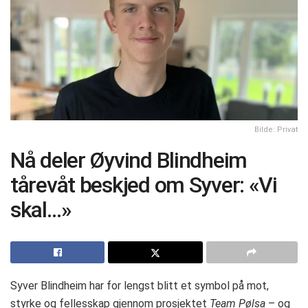
Bilde: Privat
Nå deler Øyvind Blindheim
tårevåt beskjed om Syver: «Vi
skal…»
Syver Blindheim har for lengst blitt et symbol på mot,
styrke og fellesskap gjennom prosjektet
Team Pølsa
– og