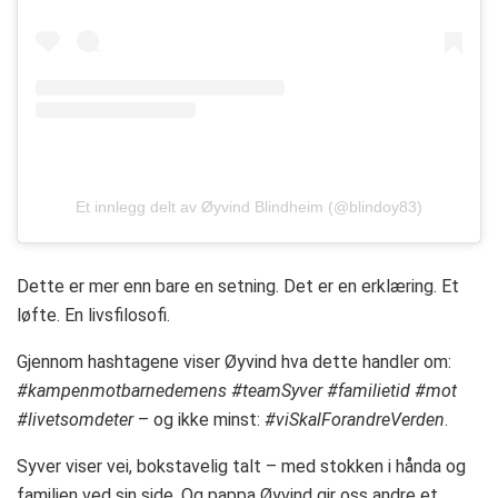
Et innlegg delt av Øyvind Blindheim (@blindoy83)
Dette er mer enn bare en setning. Det er en erklæring. Et
løfte. En livsfilosofi.
Gjennom hashtagene viser Øyvind hva dette handler om:
#kampenmotbarnedemens #teamSyver #familietid #mot
#livetsomdeter
– og ikke minst:
#viSkalForandreVerden
.
Syver viser vei, bokstavelig talt – med stokken i hånda og
familien ved sin side. Og pappa Øyvind gir oss andre et