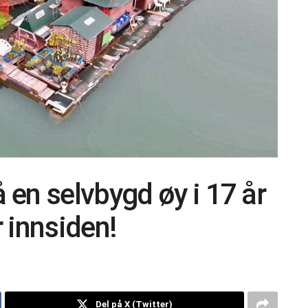
en selvbygd øy i 17 år
r innsiden!
Del på X (Twitter)