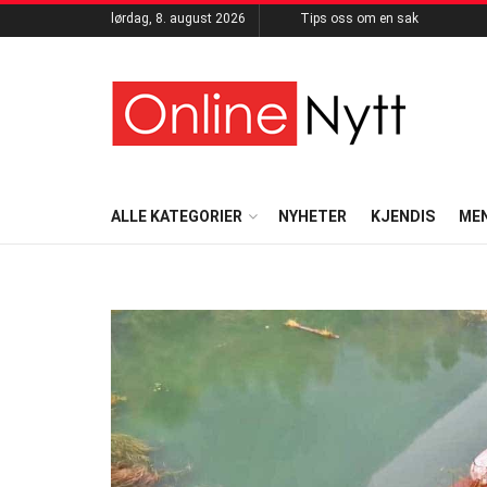
lørdag, 8. august 2026
Tips oss om en sak
ALLE KATEGORIER
NYHETER
KJENDIS
ME