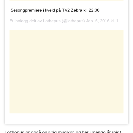
Sesongpremiere i kveld på TV2 Zebra kl. 22:00!
Et innlegg delt av
Lothepus
(@lothepus)
Jan. 6, 2016 kl. 12:46 PST
Lothepus er også en ivrig musiker, og har i mange år reist