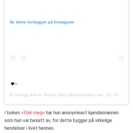
Se dette innlegget på Instagram
🖤✨
Et innlegg delt av
Sophie Elise
(@sophieelise)
Jan. 28, 2019 kl. 8:23 PST
I boken
«Elsk meg»
har hun anonymisert kjendismannen
som hun var besatt av, for dette bygger på virkelige
hendelser i livet hennes.