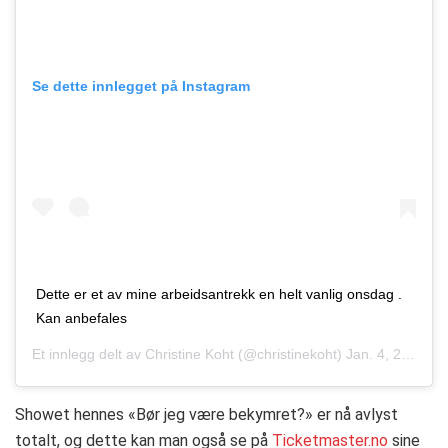
Se dette innlegget på Instagram
Dette er et av mine arbeidsantrekk en helt vanlig onsdag .
Kan anbefales
Et innlegg delt av
Christine Koht
(@christinekoht)
Jan. 4, 2017 kl. 10:08 PST
Showet hennes «Bør jeg være bekymret?» er nå avlyst
totalt, og dette kan man også se på
Ticketmaster.no
sine