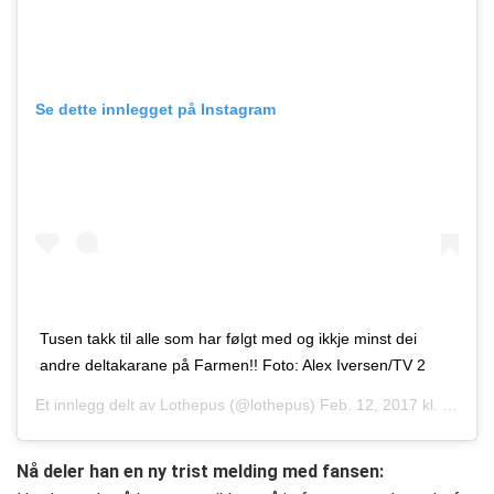
Se dette innlegget på Instagram
Tusen takk til alle som har følgt med og ikkje minst dei
andre deltakarane på Farmen!! Foto: Alex Iversen/TV 2
Et innlegg delt av
Lothepus
(@lothepus)
Feb. 12, 2017 kl. 1:16 PST
Nå deler han en ny trist melding med fansen: