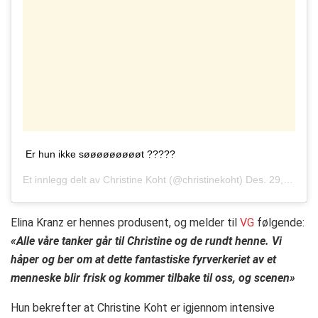
Er hun ikke søøøøøøøøøt ?????
Et innlegg delt av
Christine Koht
(@christinekoht)
Des. 29, 2016 kl. 1:26 PST
Elina Kranz er hennes produsent, og melder til
VG
følgende:
«Alle våre tanker går til Christine og de rundt henne. Vi
håper og ber om at dette fantastiske fyrverkeriet av et
menneske blir frisk og kommer tilbake til oss, og scenen»
Hun bekrefter at Christine Koht er igjennom intensive