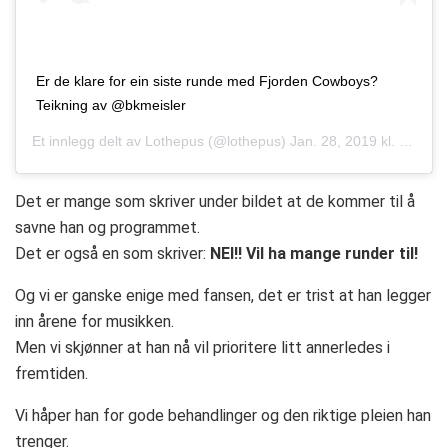
Er de klare for ein siste runde med Fjorden Cowboys?
Teikning av @bkmeisler
Et innlegg delt av
Lothepus
(@lothepus)
Jan. 28, 2019 kl. 12:18 PST
Det er mange som skriver under bildet at de kommer til å
savne han og programmet.
Det er også en som skriver:
NEI!! Vil ha mange runder til!
Og vi er ganske enige med fansen, det er trist at han legger
inn årene for musikken.
Men vi skjønner at han nå vil prioritere litt annerledes i
fremtiden.
Vi håper han for gode behandlinger og den riktige pleien han
trenger.