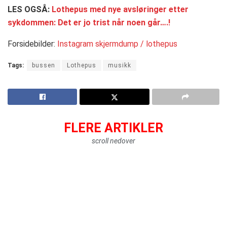
LES OGSÅ:
Lothepus med nye avsløringer etter
sykdommen: Det er jo trist når noen går….!
Forsidebilder:
Instagram skjermdump / lothepus
Tags:
bussen
Lothepus
musikk
FLERE ARTIKLER
scroll nedover