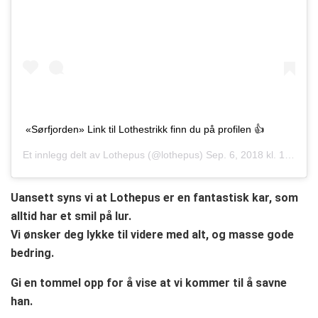
«Sørfjorden» Link til Lothestrikk finn du på profilen 👍
Et innlegg delt av
Lothepus
(@lothepus)
Sep. 6, 2018 kl. 12:50 PDT
Uansett syns vi at Lothepus er en fantastisk kar, som
alltid har et smil på lur.
Vi ønsker deg lykke til videre med alt, og masse gode
bedring.
Gi en tommel opp for å vise at vi kommer til å savne
han.