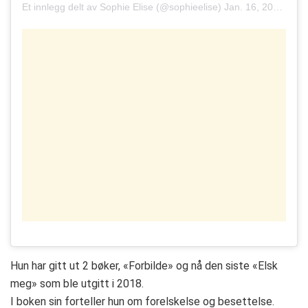
Et innlegg delt av
Sophie Elise
(@sophieelise)
Jan. 16, 2019 kl. 7:37 PST
Hun har gitt ut 2 bøker, «Forbilde» og nå den siste «Elsk
meg» som ble utgitt i 2018.
I boken sin forteller hun om forelskelse og besettelse.