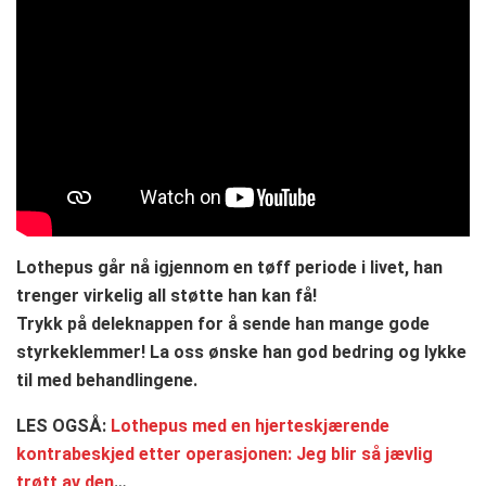
Lothepus går nå igjennom en tøff periode i livet, han
trenger virkelig all støtte han kan få!
Trykk på deleknappen for å sende han mange gode
styrkeklemmer! La oss ønske han god bedring og lykke
til med behandlingene.
LES OGSÅ:
Lothepus med en hjerteskjærende
kontrabeskjed etter operasjonen: Jeg blir så jævlig
trøtt av den
…