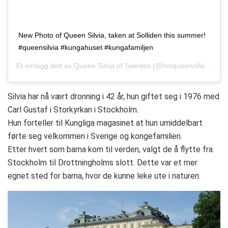
New Photo of Queen Silvia, taken at Solliden this summer!
#queensilvia #kungahuset #kungafamiljen
Et innlegg delt av
Queen Silvia of Sweden
(@hmqueensilviaofsweden)
Silvia har nå vært dronning i 42 år, hun giftet seg i 1976 med
Carl Gustaf i Storkyrkan i Stockholm.
Hun forteller til Kungliga magasinet at hun umiddelbart
førte seg velkommen i Sverige og kongefamilien.
Etter hvert som barna kom til verden, valgt de å flytte fra
Stockholm til Drottningholms slott. Dette var et mer
egnet sted for barna, hvor de kunne leke ute i naturen.