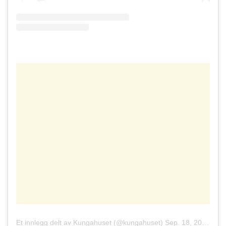
Et innlegg delt av Kungahuset (@kungahuset)
Sep. 18, 2018 kl. 8:57 PDT