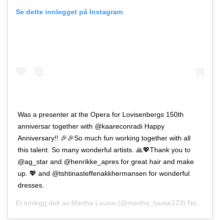
Se dette innlegget på Instagram
Was a presenter at the Opera for Lovisenbergs 150th
anniversar together with @kaareconradi Happy
Anniversary!! 🎉🎉So much fun working together with all
this talent. So many wonderful artists. 🙏💖Thank you to
@ag_star and @henrikke_apres for great hair and make
up. 💖 and @tshtinasteffenakkhermansen for wonderful
dresses.
Et innlegg delt av
Märtha Louise
(@martha_louise123)
Nov. 26, 2018 kl. 6:52 PS