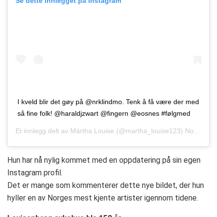
Se dette innlegget på Instagram
I kveld blir det gøy på @nrklindmo. Tenk å få være der med
så fine folk! @haraldjzwart @fingern @eosnes #følgmed
Et innlegg delt av
Märtha Louise
(@martha_louise123)
Nov. 23, 2018 kl. 1:07 PST
Hun har nå nylig kommet med en oppdatering på sin egen
Instagram profil.
Det er mange som kommenterer dette nye bildet, der hun
hyller en av Norges mest kjente artister igennom tidene.