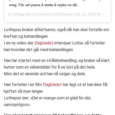
meg. Får vel prøva å slutta å røyka no då..
Et innlegg delt av
Lothepus
(@lothepus)
Okt. 12, 2018 kl. 10:11 PDT
Lothepus bruker alltid humor, også når han skal fortelle om
kreften og behandlingen
I en ny video der
Dagbladet
intervjuer Lothe, så forteller
han hvordan det går med behandlingen.
Han har startet med en strålebehandling, og bruker så klart
humor som et virkemiddel for å se lyst på det hele.
Men det er rørende ord han nå velger og dele.
Han forteller i en film
Dagbladet
har lagt ut at han ikke får
kjeftet så mye lenger.
Lothepus sier:
«Det er mange som er glad for det,
sannsynligvis»