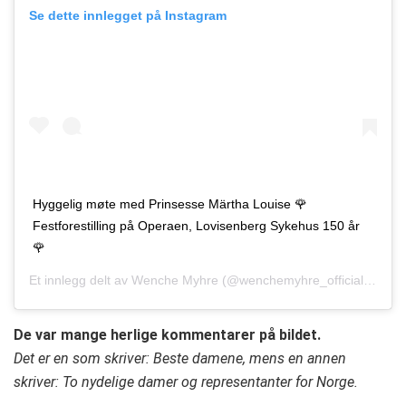
Se dette innlegget på Instagram
Hyggelig møte med Prinsesse Märtha Louise 🌹
Festforestilling på Operaen, Lovisenberg Sykehus 150 år
🌹
Et innlegg delt av
Wenche Myhre
(@wenchemyhre_official)
Nov. 
De var mange herlige kommentarer på bildet.
Det er en som skriver: Beste damene, mens en annen
skriver: To nydelige damer og representanter for Norge.