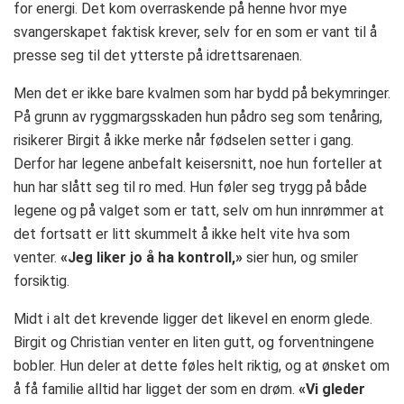
for energi. Det kom overraskende på henne hvor mye
svangerskapet faktisk krever, selv for en som er vant til å
presse seg til det ytterste på idrettsarenaen.
Men det er ikke bare kvalmen som har bydd på bekymringer.
På grunn av ryggmargsskaden hun pådro seg som tenåring,
risikerer Birgit å ikke merke når fødselen setter i gang.
Derfor har legene anbefalt keisersnitt, noe hun forteller at
hun har slått seg til ro med. Hun føler seg trygg på både
legene og på valget som er tatt, selv om hun innrømmer at
det fortsatt er litt skummelt å ikke helt vite hva som
venter.
«Jeg liker jo å ha kontroll,»
sier hun, og smiler
forsiktig.
Midt i alt det krevende ligger det likevel en enorm glede.
Birgit og Christian venter en liten gutt, og forventningene
bobler. Hun deler at dette føles helt riktig, og at ønsket om
å få familie alltid har ligget der som en drøm.
«Vi gleder