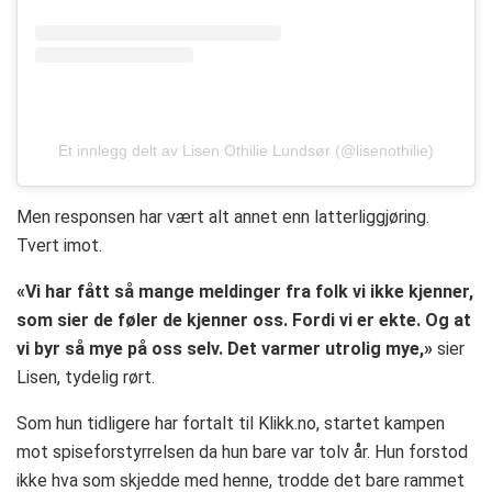
Et innlegg delt av Lisen Othilie Lundsør (@lisenothilie)
Men responsen har vært alt annet enn latterliggjøring.
Tvert imot.
«Vi har fått så mange meldinger fra folk vi ikke kjenner,
som sier de føler de kjenner oss. Fordi vi er ekte. Og at
vi byr så mye på oss selv. Det varmer utrolig mye,»
sier
Lisen, tydelig rørt.
Som hun tidligere har fortalt til Klikk.no, startet kampen
mot spiseforstyrrelsen da hun bare var tolv år. Hun forstod
ikke hva som skjedde med henne, trodde det bare rammet