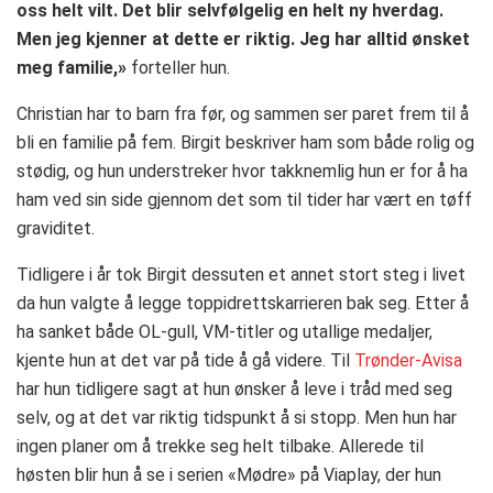
oss helt vilt. Det blir selvfølgelig en helt ny hverdag.
Men jeg kjenner at dette er riktig. Jeg har alltid ønsket
meg familie,»
forteller hun.
Christian har to barn fra før, og sammen ser paret frem til å
bli en familie på fem. Birgit beskriver ham som både rolig og
stødig, og hun understreker hvor takknemlig hun er for å ha
ham ved sin side gjennom det som til tider har vært en tøff
graviditet.
Tidligere i år tok Birgit dessuten et annet stort steg i livet
da hun valgte å legge toppidrettskarrieren bak seg. Etter å
ha sanket både OL-gull, VM-titler og utallige medaljer,
kjente hun at det var på tide å gå videre. Til
Trønder-Avisa
har hun tidligere sagt at hun ønsker å leve i tråd med seg
selv, og at det var riktig tidspunkt å si stopp. Men hun har
ingen planer om å trekke seg helt tilbake. Allerede til
høsten blir hun å se i serien «Mødre» på Viaplay, der hun