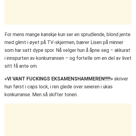
For mens mange kanskje kun ser en sprudlende, blond jente
med glimt i øyet på TV-skjermen, bærer Lisen på minner
som har satt dype spor. Nå velger hun å åpne seg – akkurat
i innspurten av konkurransen – og fortelle om en del av livet
sitt få ante om.
«VI VANT FUCKINGS EKSAMENSHAMMEREN!!!!!»
skriver
hun først i caps lock, i ren glede over seieren i ukas
konkurranse. Men så skifter tonen.