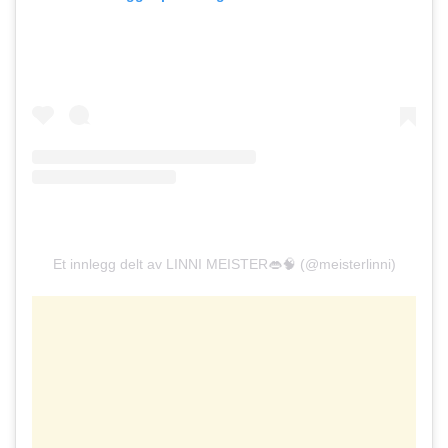
Et innlegg delt av LINNI MEISTER👄🧠 (@meisterlinni)