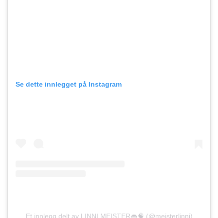
Se dette innlegget på Instagram
Et innlegg delt av LINNI MEISTER👄🧠 (@meisterlinni)