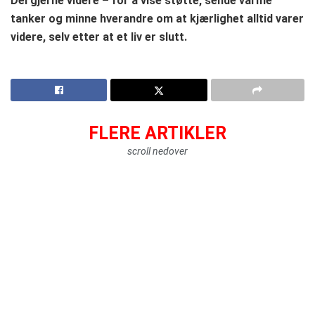
Del gjerne videre – for å vise støtte, sende varme
tanker og minne hverandre om at kjærlighet alltid varer
videre, selv etter at et liv er slutt.
FLERE ARTIKLER
scroll nedover