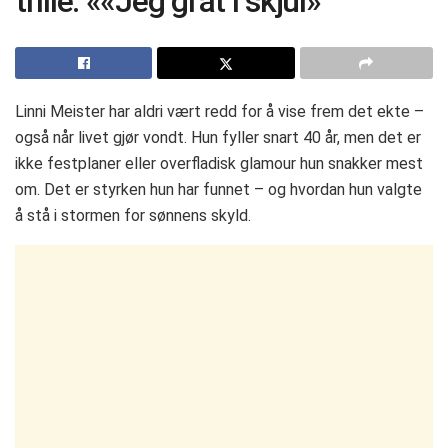
trille: ««Jeg gråt i skjul»
Linni Meister har aldri vært redd for å vise frem det ekte –
også når livet gjør vondt. Hun fyller snart 40 år, men det er
ikke festplaner eller overfladisk glamour hun snakker mest
om. Det er styrken hun har funnet – og hvordan hun valgte
å stå i stormen for sønnens skyld.