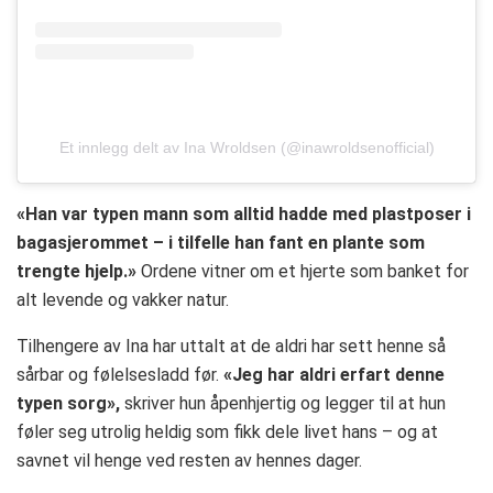
Et innlegg delt av Ina Wroldsen (@inawroldsenofficial)
«Han var typen mann som alltid hadde med plastposer i
bagasjerommet – i tilfelle han fant en plante som
trengte hjelp.»
Ordene vitner om et hjerte som banket for
alt levende og vakker natur.
Tilhengere av Ina har uttalt at de aldri har sett henne så
sårbar og følelsesladd før.
«Jeg har aldri erfart denne
typen sorg»,
skriver hun åpenhjertig og legger til at hun
føler seg utrolig heldig som fikk dele livet hans – og at
savnet vil henge ved resten av hennes dager.