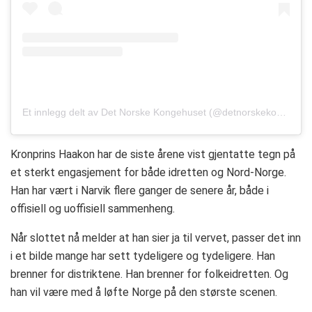
Et innlegg delt av Det Norske Kongehuset (@detnorskekongehus)
Kronprins Haakon har de siste årene vist gjentatte tegn på
et sterkt engasjement for både idretten og Nord-Norge.
Han har vært i Narvik flere ganger de senere år, både i
offisiell og uoffisiell sammenheng.
Når slottet nå melder at han sier ja til vervet, passer det inn
i et bilde mange har sett tydeligere og tydeligere. Han
brenner for distriktene. Han brenner for folkeidretten. Og
han vil være med å løfte Norge på den største scenen.