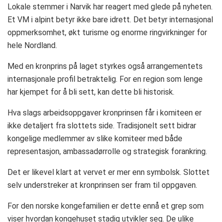
Lokale stemmer i Narvik har reagert med glede på nyheten.
Et VM i alpint betyr ikke bare idrett. Det betyr internasjonal
oppmerksomhet, økt turisme og enorme ringvirkninger for
hele Nordland.
Med en kronprins på laget styrkes også arrangementets
internasjonale profil betraktelig. For en region som lenge
har kjempet for å bli sett, kan dette bli historisk.
Hva slags arbeidsoppgaver kronprinsen får i komiteen er
ikke detaljert fra slottets side. Tradisjonelt sett bidrar
kongelige medlemmer av slike komiteer med både
representasjon, ambassadørrolle og strategisk forankring.
Det er likevel klart at vervet er mer enn symbolsk. Slottet
selv understreker at kronprinsen ser fram til oppgaven.
For den norske kongefamilien er dette ennå et grep som
viser hvordan kongehuset stadig utvikler seg. De ulike