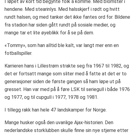
I løpet av kort tid begynte folk å komme. Med blomster i
hendene. Med stearinlys. Med halsskjerf i rødt og hvitt
rundt halsen, og med tanker det ikke fantes ord for. Bildene
fra stadion har siden gått rundt på sosiale medier, og
mange tar et lite øyeblikk for å se på dem.
«Tommy», som han alltid ble kalt, var langt mer enn en
fotballspiller.
Karrieren hans i Lillestrøm strakte seg fra 1967 til 1982, og
det er fortsatt mange som sliter med å fatte at det er to
generasjoner siden de første gangen så ham løpe ut på
gresset. Han var med på å føre LSK til seriegull i både 1976
og 1977, og til cupgull i 1977, 1978 og 1981.
I tillegg rakk han hele 47 landskamper for Norge.
Mange husker også den uvanlige Ajax-historien. Den
nederlandske storklubben skulle finne sin nye stjerne etter