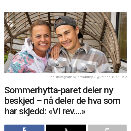
Bilde: Instagram skjermdump / @katrine_kile/ TV 2
Sommerhytta-paret deler ny
beskjed – nå deler de hva som
har skjedd: «Vi rev….»