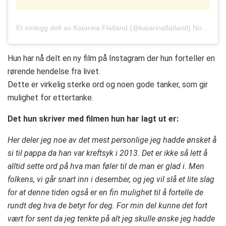
Et innlegg delt av
Katarina Flatland
(@katarinaflatland)
Nov. 12, 2018 kl. 8:34 PST
Hun har nå delt en ny film på Instagram der hun forteller en
rørende hendelse fra livet.
Dette er virkelig sterke ord og noen gode tanker, som gir
mulighet for ettertanke.
Det hun skriver med filmen hun har lagt ut er:
Her deler jeg noe av det mest personlige jeg hadde ønsket å
si til pappa da han var kreftsyk i 2013. Det er ikke så lett å
alltid sette ord på hva man føler til de man er glad i. Men
folkens, vi går snart inn i desember, og jeg vil slå et lite slag
for at denne tiden også er en fin mulighet til å fortelle de
rundt deg hva de betyr for deg. For min del kunne det fort
vært for sent da jeg tenkte på alt jeg skulle ønske jeg hadde