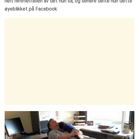
helt himmelfallen av det hun så, og senere delte hun dette
øyeblikket på Facebook: