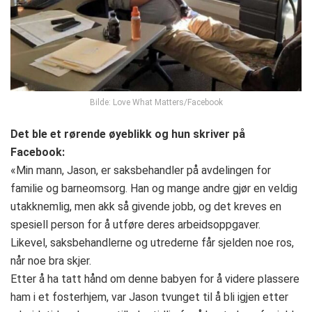
Bilde: Love What Matters/Facebook
Det ble et rørende øyeblikk og hun skriver på
Facebook:
«Min mann, Jason, er saksbehandler på avdelingen for
familie og barneomsorg. Han og mange andre gjør en veldig
utakknemlig, men akk så givende jobb, og det kreves en
spesiell person for å utføre deres arbeidsoppgaver.
Likevel, saksbehandlerne og utrederne får sjelden noe ros,
når noe bra skjer.
Etter å ha tatt hånd om denne babyen for å videre plassere
ham i et fosterhjem, var Jason tvunget til å bli igjen etter