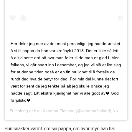
Her deler jeg noe av det mest personlige jeg hadde ønsket
å si til pappa da han var kreftsyk i 2013. Det er ikke så lett
å alltid sette ord på hva man føler til de man er glad i. Men
folkens, vi går snart inn i desember, og jeg vil slå et lite slag
for at denne tiden også er en fin mulighet til å fortelle de
rundt deg hva de betyr for deg. For min del kunne det fort
vært for sent da jeg tenkte på alt jeg skulle ønske jeg
hadde sagt. Litt ekstra kjærlighet har vi alle godt av❤️ God
førjulstid❤️
Et innlegg delt av
Katarina Flatland
(@katarinaflatland)
Nov. 29, 2018 kl. 9:20 PST
Hun snakker varmt om sin pappa, om hvor mye han har