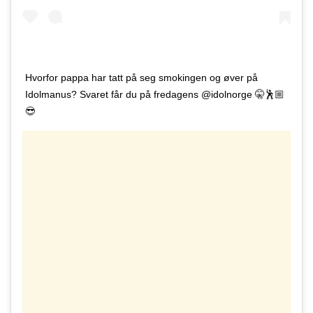
Hvorfor pappa har tatt på seg smokingen og øver på
Idolmanus? Svaret får du på fredagens @idolnorge 🤫🕺🏼
😎