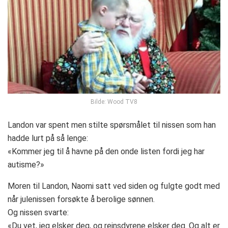
Bilde: Wood TV8
Landon var spent men stilte spørsmålet til nissen som han
hadde lurt på så lenge:
«Kommer jeg til å havne på den onde listen fordi jeg har
autisme?»
Moren til Landon, Naomi satt ved siden og fulgte godt med
når julenissen forsøkte å berolige sønnen.
Og nissen svarte:
«Du vet, jeg elsker deg, og reinsdyrene elsker deg. Og alt er