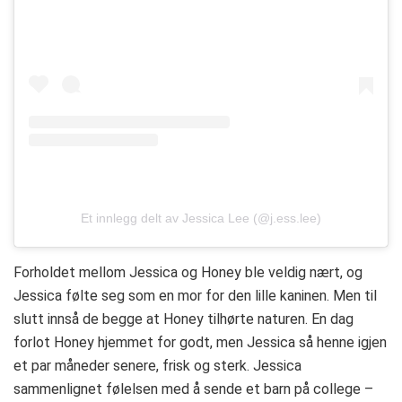
Et innlegg delt av Jessica Lee (@j.ess.lee)
Forholdet mellom Jessica og Honey ble veldig nært, og
Jessica følte seg som en mor for den lille kaninen. Men til
slutt innså de begge at Honey tilhørte naturen. En dag
forlot Honey hjemmet for godt, men Jessica så henne igjen
et par måneder senere, frisk og sterk. Jessica
sammenlignet følelsen med å sende et barn på college –