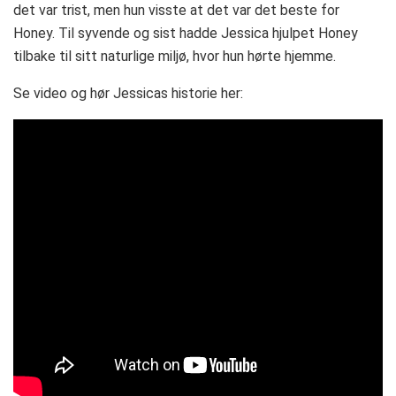
det var trist, men hun visste at det var det beste for
Honey. Til syvende og sist hadde Jessica hjulpet Honey
tilbake til sitt naturlige miljø, hvor hun hørte hjemme.
Se video og hør Jessicas historie her: