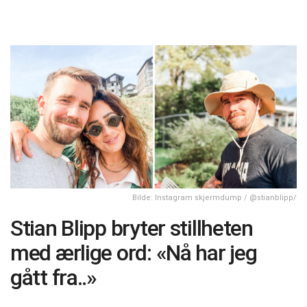
Bilde: Instagram skjermdump / @stianblipp/
Stian Blipp bryter stillheten
med ærlige ord: «Nå har jeg
gått fra..»