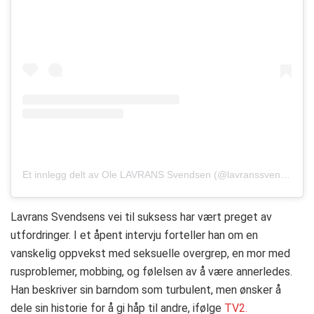
Et innlegg delt av Ole LAVRANS Svendsen (@lavranssvendsen)
Lavrans Svendsens vei til suksess har vært preget av
utfordringer. I et åpent intervju forteller han om en
vanskelig oppvekst med seksuelle overgrep, en mor med
rusproblemer, mobbing, og følelsen av å være annerledes.
Han beskriver sin barndom som turbulent, men ønsker å
dele sin historie for å gi håp til andre, ifølge
TV2.