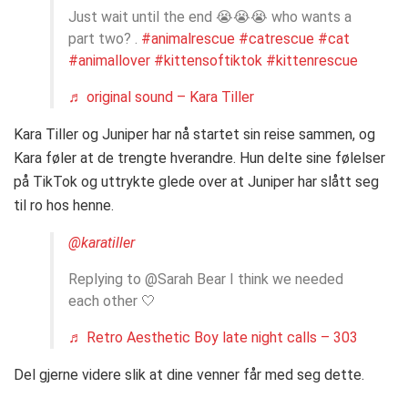
Just wait until the end 😭😭😭 who wants a
part two? .
#animalrescue
#catrescue
#cat
#animallover
#kittensoftiktok
#kittenrescue
♬ original sound – Kara Tiller
Kara Tiller og Juniper har nå startet sin reise sammen, og
Kara føler at de trengte hverandre. Hun delte sine følelser
på TikTok og uttrykte glede over at Juniper har slått seg
til ro hos henne.
@karatiller
Replying to @Sarah Bear I think we needed
each other 🤍
♬ Retro Aesthetic Boy late night calls – 303
Del gjerne videre slik at dine venner får med seg dette.