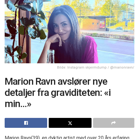
Bilde: Instagram skjermdump / @marionravn/
Marion Ravn avslører nye
detaljer fra graviditeten: «i
min…»
Marion Ravn(39), en dyktig artist med over 20 års erfaring