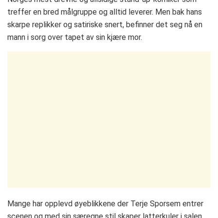
treffer en bred målgruppe og alltid leverer. Men bak hans
skarpe replikker og satiriske snert, befinner det seg nå en
mann i sorg over tapet av sin kjære mor.
Mange har opplevd øyeblikkene der Terje Sporsem entrer
scenen og med sin særegne stil skaper latterkuler i salen.