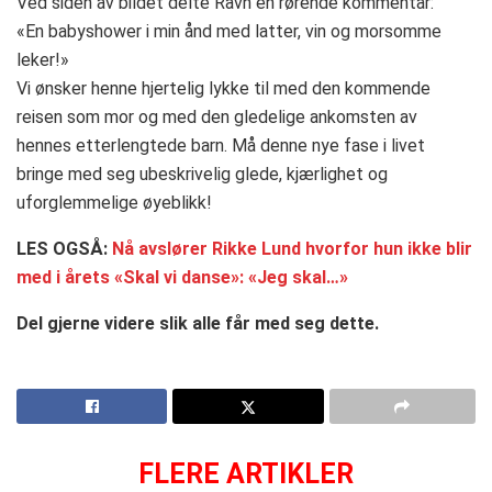
Ved siden av bildet delte Ravn en rørende kommentar:
«En babyshower i min ånd med latter, vin og morsomme
leker!»
Vi ønsker henne hjertelig lykke til med den kommende
reisen som mor og med den gledelige ankomsten av
hennes etterlengtede barn. Må denne nye fase i livet
bringe med seg ubeskrivelig glede, kjærlighet og
uforglemmelige øyeblikk!
LES OGSÅ:
Nå avslører Rikke Lund hvorfor hun ikke blir
med i årets «Skal vi danse»: «Jeg skal…»
Del gjerne videre slik alle får med seg dette.
FLERE ARTIKLER