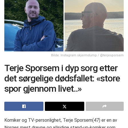
Bilde: Instagram skjermdump / @terjesporsem
Terje Sporsem i dyp sorg etter
det sørgelige dødsfallet: «store
spor gjennom livet..»
Komiker og TV-personlighet, Terje Sporsem(47) er en av
Norges mest drevne og allsidige stand-up-komiker som