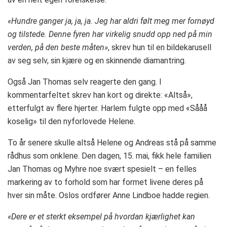
«Hundre ganger ja, ja, ja. Jeg har aldri følt meg mer fornøyd
og tilstede. Denne fyren har virkelig snudd opp ned på min
verden, på den beste måten»
, skrev hun til en bildekarusell
av seg selv, sin kjære og en skinnende diamantring.
Også Jan Thomas selv reagerte den gang. I
kommentarfeltet skrev han kort og direkte: «Altså»,
etterfulgt av flere hjerter. Harlem fulgte opp med «Sååå
koselig» til den nyforlovede Helene.
To år senere skulle altså Helene og Andreas stå på samme
rådhus som onklene. Den dagen, 15. mai, fikk hele familien
Jan Thomas og Myhre noe svært spesielt – en felles
markering av to forhold som har formet livene deres på
hver sin måte. Oslos ordfører Anne Lindboe hadde regien.
«Dere er et sterkt eksempel på hvordan kjærlighet kan