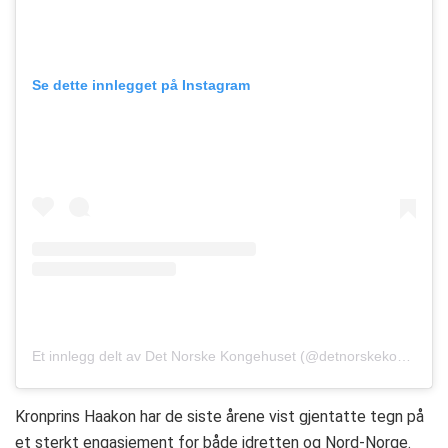
Se dette innlegget på Instagram
Et innlegg delt av Det Norske Kongehuset (@detnorskekongehus)
Kronprins Haakon har de siste årene vist gjentatte tegn på
et sterkt engasjement for både idretten og Nord-Norge.