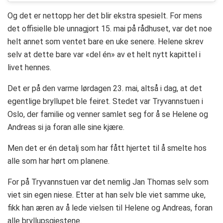
Og det er nettopp her det blir ekstra spesielt. For mens
det offisielle ble unnagjort 15. mai på rådhuset, var det noe
helt annet som ventet bare en uke senere. Helene skrev
selv at dette bare var «del én» av et helt nytt kapittel i
livet hennes.
Det er på den varme lørdagen 23. mai, altså i dag, at det
egentlige bryllupet ble feiret. Stedet var Tryvannstuen i
Oslo, der familie og venner samlet seg for å se Helene og
Andreas si ja foran alle sine kjære.
Men det er én detalj som har fått hjertet til å smelte hos
alle som har hørt om planene.
For på Tryvannstuen var det nemlig Jan Thomas selv som
viet sin egen niese. Etter at han selv ble viet samme uke,
fikk han æren av å lede vielsen til Helene og Andreas, foran
alle bryllupsgjestene.