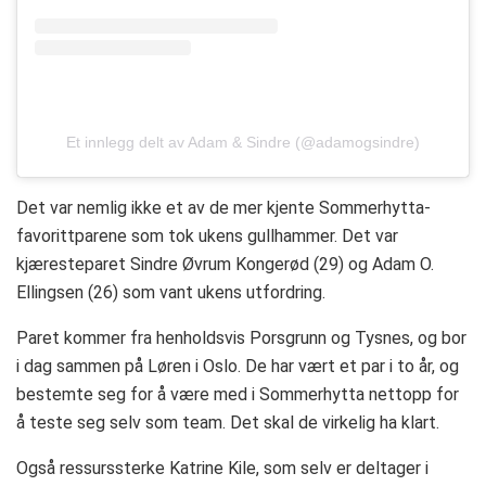
Et innlegg delt av Adam & Sindre (@adamogsindre)
Det var nemlig ikke et av de mer kjente Sommerhytta-
favorittparene som tok ukens gullhammer. Det var
kjæresteparet Sindre Øvrum Kongerød (29) og Adam O.
Ellingsen (26) som vant ukens utfordring.
Paret kommer fra henholdsvis Porsgrunn og Tysnes, og bor
i dag sammen på Løren i Oslo. De har vært et par i to år, og
bestemte seg for å være med i Sommerhytta nettopp for
å teste seg selv som team. Det skal de virkelig ha klart.
Også ressurssterke Katrine Kile, som selv er deltager i