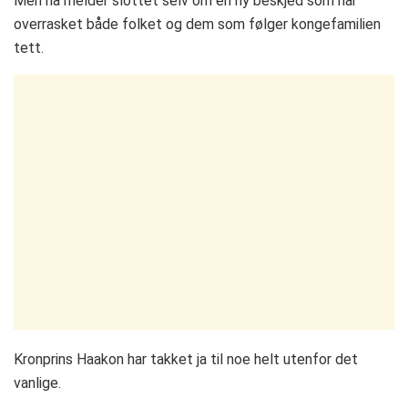
Men nå melder slottet selv om en ny beskjed som har
overrasket både folket og dem som følger kongefamilien
tett.
Kronprins Haakon har takket ja til noe helt utenfor det
vanlige.