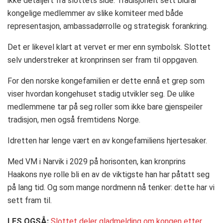
ikke detaljert fra slottets side. Tradisjonelt sett bidrar
kongelige medlemmer av slike komiteer med både
representasjon, ambassadørrolle og strategisk forankring.
Det er likevel klart at vervet er mer enn symbolsk. Slottet
selv understreker at kronprinsen ser fram til oppgaven.
For den norske kongefamilien er dette ennå et grep som
viser hvordan kongehuset stadig utvikler seg. De ulike
medlemmene tar på seg roller som ikke bare gjenspeiler
tradisjon, men også fremtidens Norge.
Idretten har lenge vært en av kongefamiliens hjertesaker.
Med VM i Narvik i 2029 på horisonten, kan kronprins
Haakons nye rolle bli en av de viktigste han har påtatt seg
på lang tid. Og som mange nordmenn nå tenker: dette har vi
sett fram til.
LES OGSÅ:
Slottet deler gladmelding om kongen etter