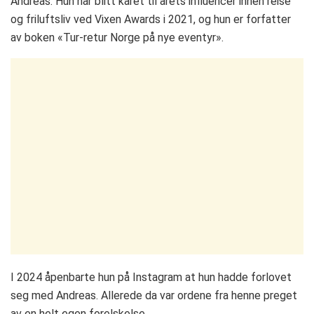
Andreas. Hun har blitt kåret til årets influencer innen reise
og friluftsliv ved Vixen Awards i 2021, og hun er forfatter
av boken «Tur-retur Norge på nye eventyr».
I 2024 åpenbarte hun på Instagram at hun hadde forlovet
seg med Andreas. Allerede da var ordene fra henne preget
av en helt egen forelskelse.