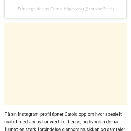
Et innlegg delt av Carola Häggkvist (@carolaofficiell)
På sin Instagram-profil åpner Carola opp om hvor spesielt
møtet med Jonas har vært for henne, og hvordan de har
funnet en sterk forbindelse gjennom musikken og samtaler