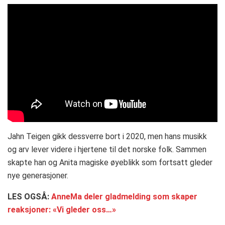
Jahn Teigen gikk dessverre bort i 2020, men hans musikk
og arv lever videre i hjertene til det norske folk. Sammen
skapte han og Anita magiske øyeblikk som fortsatt gleder
nye generasjoner.
LES OGSÅ:
AnneMa deler gladmelding som skaper
reaksjoner: «Vi gleder oss…»