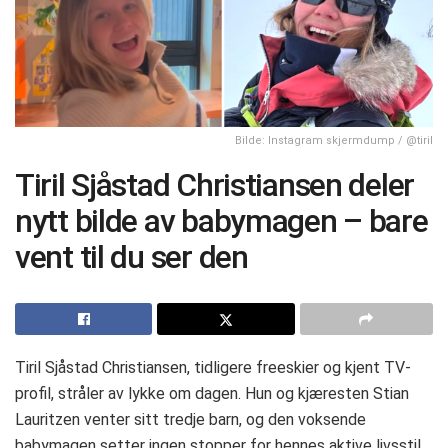
Bilde: Instagram skjermdump / @tiril
Tiril Sjåstad Christiansen deler
nytt bilde av babymagen – bare
vent til du ser den
Tiril Sjåstad Christiansen, tidligere freeskier og kjent TV-
profil, stråler av lykke om dagen. Hun og kjæresten Stian
Lauritzen venter sitt tredje barn, og den voksende
babymagen setter ingen stopper for hennes aktive livsstil.