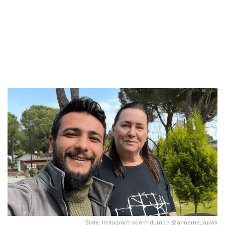
Bilde: Instagram skjermdump / @annema_yuvali