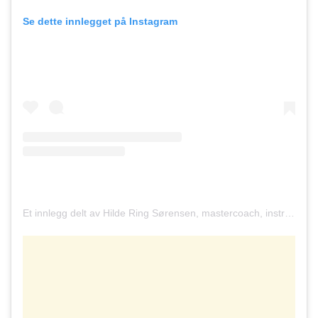
Se dette innlegget på Instagram
Et innlegg delt av Hilde Ring Sørensen, mastercoach, instruktør, grynder, sanger🦋 (@livsglede_og_indre_ro)