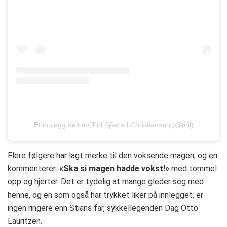
Et innlegg delt av Tiril Sjåstad Christiansen (@tiril)
Flere følgere har lagt merke til den voksende magen, og en
kommenterer:
«Ska si magen hadde vokst!»
med tommel
opp og hjerter. Det er tydelig at mange gleder seg med
henne, og en som også har trykket liker på innlegget, er
ingen ringere enn Stians far, sykkellegenden Dag Otto
Lauritzen.