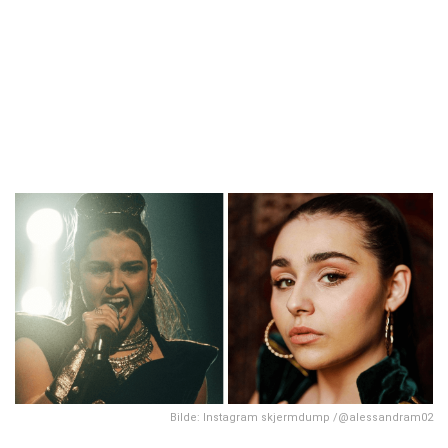
Bilde: Instagram skjermdump /@alessandram02