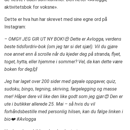
aktivitetsbok for voksne».
Dette er hva hun har skrevet med sine egne ord på
Instagram:
– OMG!! JEG GIR UT NY BOK!😍 Dette er Avlogga, verdens
beste tidsfordriv-bok (om jeg tør si det sjæl). Vil du gjøre
noe annet enn å scrolle når du kjeder deg på stranda, flyet,
toget, hytta, eller hjemme i sommer? Vel, da kan dette være
boken for deg🙌
Jeg har laget over 200 sider med gøyale oppgaver, quiz,
sudoku, bingo, tegning, skriving, fargelegging og masse
mer! Håper dere vil like den like godt som jeg gjør😍 Den er
ute i butikker allerede 25. Mai – så hvis du vil
forhåndsbestille med personlig hilsen, kan du følge linken i
bio❤️ #Avlogga