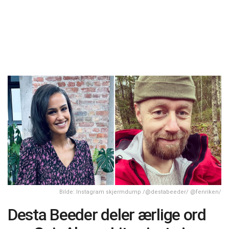
Bilde: Instagram skjermdump /@destabeeder/ @fenriken/
Desta Beeder deler ærlige ord