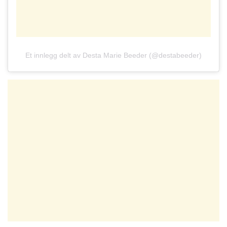
Et innlegg delt av Desta Marie Beeder (@destabeeder)