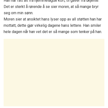
Han har fått alt fra hjemmelagde kort, til gaver fra ukjente.
Det er sterkt å rørende å se sier moren, at så mange bryr
seg om min sønn.
Moren sier at ansiktet hans lyser opp av all støtten han har
mottatt, dette gjør virkelig dagene hans lettere. Han smiler
hele dagen når han vet det er så mange som tenker på han.