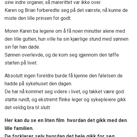
sine indre organer, så marerittet var ikke over.
Karen og Brian forberedte seg på det værste, nå kunne de
miste den lille prinsen for godt.
Moren Karen ba legene om å få noen minutter alene med
den lille gutten, hun ville ha sin kjærlige stund med sønnen
sin før han døde.
Sønnen overlevde, og de kom seg igjennom den tøffe
starten på livet.
Absolutt ingen foreldre burde få kjenne den følelsen de
hadde på sykehuset den dagen.
De har nå kommet seg videre i livet, og takket være god
støtte rundt, og ekstremt flinke leger og sykepleiere gikk
det veldig bra til slutt.
Her kan du se en liten film hvordan det gikk med den
lille familien.
De forklarer selv hvordan det hele gikk for seg.